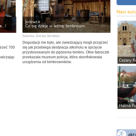
Nasi aut
Jurowce
je…!
Co się dzieje w leśnej bimbrowni
Autorka:
Dorota Skrobisz
Degustacji nie było, ale zwiedzający mogli przyjrzeć
jrzeć 700
się jak przebiega destylacja alkoholu w sprzęcie
przystosowanym do pędzenia bimbru. Obie fabryczki
walczając
przekazała muzeum policja, która skonfiskowała
Cezary R
urządzenia od bimbrowników.
Halina P
akt