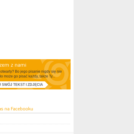
azem z nami
otwarty? Bo jego pisanie nigdy się nie
Bo może go pisać każdy, także Ty...
J SWÓJ TEKST I ZDJĘCIA
as na Facebooku