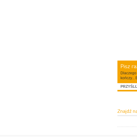
Pisz r
Dlaczego 
kończy... 
PRZYŚLI
Znajdź n