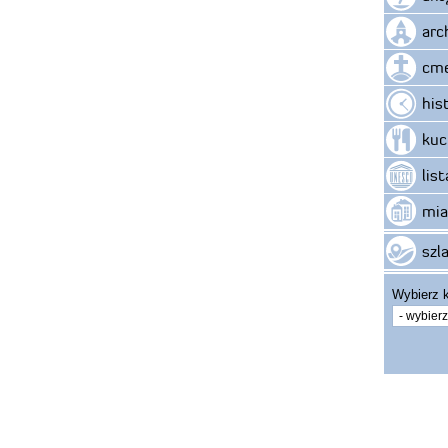
arc
cme
his
kuc
lis
mia
szla
Wybierz k