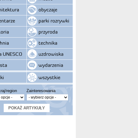
hitektura
obyczaje
ntarze
parki rozrywki
toria
przyroda
hnia
technika
ta UNESCO
uzdrowiska
sta
wydarzenia
ki
wszystkie
raj/region
Zainteresowania