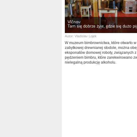
Vlčnov
Tam się dobrze żyje, gdzie się dużo pi
Autor:
Vladislav Lojek
W muzeum bimbrownictwa, które otwarto w
zabytkowej drewnianej stodole, można obe
eksponatów domowej roboty, związanych z
pędzeniem bimbru, które zarekwirowano z
nielegalną produkcję alkoholu.