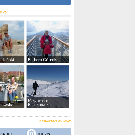
orzy
udziński
Barbara Górecka
Małgorzata
uławska
Raczkowska
»
wszyscy autorzy
ywnie
muzea