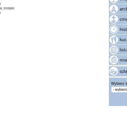
h
arc
, zostało
y
cme
his
kuc
lis
mia
szla
Wybierz k