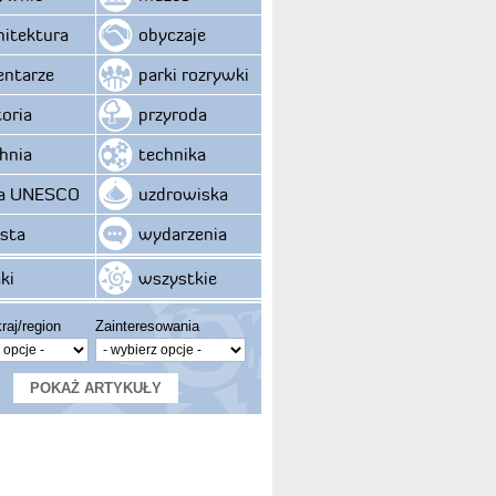
hitektura
obyczaje
ntarze
parki rozrywki
toria
przyroda
hnia
technika
ta UNESCO
uzdrowiska
sta
wydarzenia
ki
wszystkie
raj/region
Zainteresowania