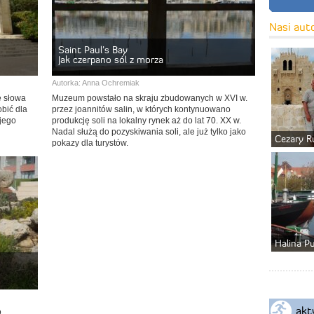
Nasi aut
Saint Paul’s Bay
Jak czerpano sól z morza
Autorka:
Anna Ochremiak
e słowa
Muzeum powstało na skraju zbudowanych w XVI w.
obić dla
przez joannitów salin, w których kontynuowano
ojego
produkcję soli na lokalny rynek aż do lat 70. XX w.
Nadal służą do pozyskiwania soli, ale już tylko jako
Cezary R
pokazy dla turystów.
Halina P
akt
o