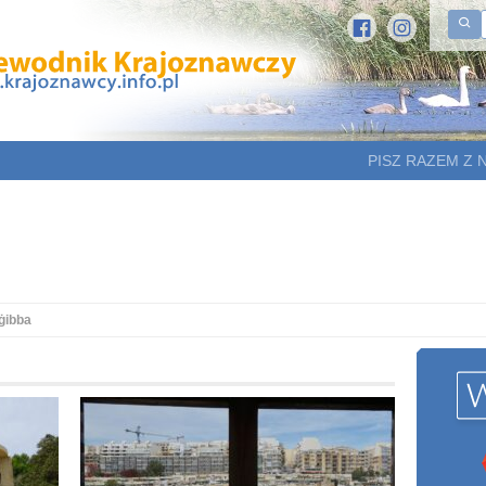
PISZ RAZEM Z 
ġibba