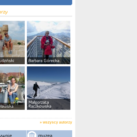
orzy
udziński
Barbara Górecka
Małgorzata
uławska
Raczkowska
»
wszyscy autorzy
ywnie
muzea