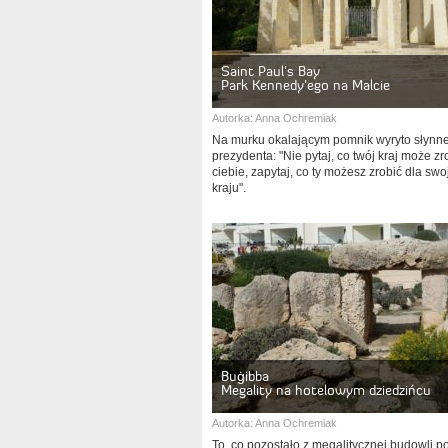
Saint Paul’s Bay
Park Kennedy’ego na Malcie
Autorka:
Anna Ochremiak
Na murku okalającym pomnik wyryto słynn
prezydenta: "Nie pytaj, co twój kraj może zr
ciebie, zapytaj, co ty możesz zrobić dla sw
kraju".
Buġibba
Megality na hotelowym dziedzińcu
Autorka:
Anna Ochremiak
To, co pozostało z megalitycznej budowli p