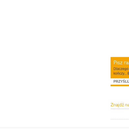
Pisz r
Dlaczego 
kończy... 
PRZYŚLI
Znajdź n