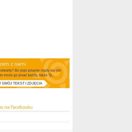
azem z nami
otwarty? Bo jego pisanie nigdy się nie
Bo może go pisać każdy, także Ty...
J SWÓJ TEKST I ZDJĘCIA
as na Facebooku