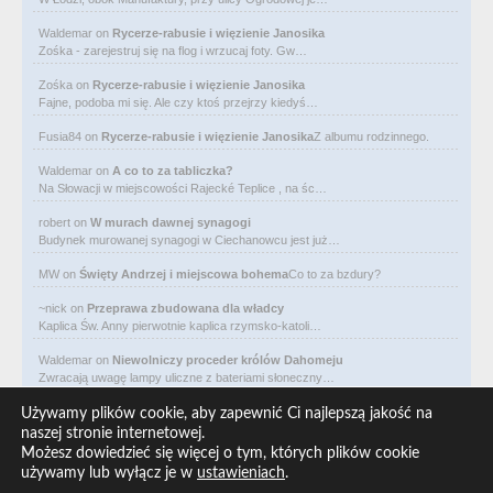
Waldemar
on
Rycerze-rabusie i więzienie Janosika
Zośka - zarejestruj się na flog i wrzucaj foty. Gw…
Zośka
on
Rycerze-rabusie i więzienie Janosika
Fajne, podoba mi się. Ale czy ktoś przejrzy kiedyś…
Fusia84
on
Rycerze-rabusie i więzienie Janosika
Z albumu rodzinnego.
Waldemar
on
A co to za tabliczka?
Na Słowacji w miejscowości Rajecké Teplice , na śc…
robert
on
W murach dawnej synagogi
Budynek murowanej synagogi w Ciechanowcu jest już…
MW
on
Święty Andrzej i miejscowa bohema
Co to za bzdury?
~nick
on
Przeprawa zbudowana dla władcy
Kaplica Św. Anny pierwotnie kaplica rzymsko-katoli…
Waldemar
on
Niewolniczy proceder królów Dahomeju
Zwracają uwagę lampy uliczne z bateriami słoneczny…
Waldemar
on
Adam Asnyk. Poeta z mojego miasta
Używamy plików cookie, aby zapewnić Ci najlepszą jakość na
CIEKAWOSTKA że pod banderą Malty pływa statek m/v…
naszej stronie internetowej.
Możesz dowiedzieć się więcej o tym, których plików cookie
Waldemar
on
Historia na Wawelskim Wzgórzu
używamy lub wyłącz je w
ustawieniach
.
Michał Bogoria Skotnicki (1775–1808). Portret Mich…