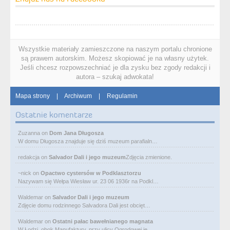
Wszystkie materiały zamieszczone na naszym portalu chronione
są prawem autorskim. Możesz skopiować je na własny użytek.
Jeśli chcesz rozpowszechniać je dla zysku bez zgody redakcji i
autora – szukaj adwokata!
Mapa strony
|
Archiwum
|
Regulamin
Ostatnie komentarze
Zuzanna
on
Dom Jana Długosza
W domu Długosza znajduje się dziś muzeum parafialn…
redakcja
on
Salvador Dali i jego muzeum
Zdjęcia zmienione.
~nick
on
Opactwo cystersów w Podklasztorzu
Nazywam się Wełpa Wiesław ur. 23 06 1936r na Podkl…
Waldemar
on
Salvador Dali i jego muzeum
Zdjęcie domu rodzinnego Salvadora Dali jest obcięt…
Waldemar
on
Ostatni pałac bawełnianego magnata
W Łodzi, obok Manufaktury, przy ulicy Ogrodowej je…