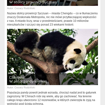
W stolicy prowincji Syczuan
Autor:
Cezary Rudziński
Nazwa stolicy prowincji Syczuan – miasta Chengdu – co w tłumaczeniu
znaczy Doskonała Metropolia, nic nie mówi przytłaczającej większości
z nas. A miasto liczy, wraz z przedmieściami, prawie 10 milionów
mieszkańców i szczyci się ponad 23 wiekami historii.
Chengdu
W ostoi pandy wielkiej
Autor:
Cezary Rudziński
Populacja pandy powoli jednak wzrasta, chociaż nadal jest to gatunek
zagrożony. W Chinach robi się wiele, aby go zachować. Na terenie
całego kraju utworzono 12 rezerwatów, w których zwierzęta te żyją na
wolności pod ścisłą ochroną.