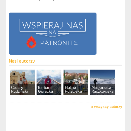
Nasi autorzy
Cezary
Barbara
Halina
Małgorzata
Rudziński
Górecka
Puławska
Raczkowska
»
wszyscy autorzy