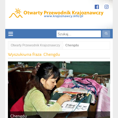
Otwarty Przewodnik Krajoznawczy
Chengdu
Wyszukiwna fraza: Chengdu
Chengdu