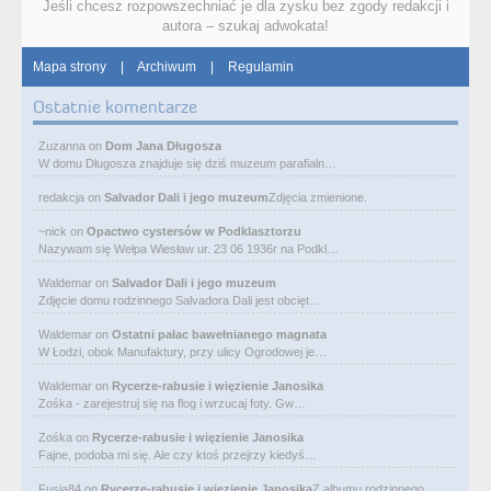
Jeśli chcesz rozpowszechniać je dla zysku bez zgody redakcji i
autora – szukaj adwokata!
Mapa strony
|
Archiwum
|
Regulamin
Ostatnie komentarze
Zuzanna
on
Dom Jana Długosza
W domu Długosza znajduje się dziś muzeum parafialn…
redakcja
on
Salvador Dali i jego muzeum
Zdjęcia zmienione.
~nick
on
Opactwo cystersów w Podklasztorzu
Nazywam się Wełpa Wiesław ur. 23 06 1936r na Podkl…
Waldemar
on
Salvador Dali i jego muzeum
Zdjęcie domu rodzinnego Salvadora Dali jest obcięt…
Waldemar
on
Ostatni pałac bawełnianego magnata
W Łodzi, obok Manufaktury, przy ulicy Ogrodowej je…
Waldemar
on
Rycerze-rabusie i więzienie Janosika
Zośka - zarejestruj się na flog i wrzucaj foty. Gw…
Zośka
on
Rycerze-rabusie i więzienie Janosika
Fajne, podoba mi się. Ale czy ktoś przejrzy kiedyś…
Fusia84
on
Rycerze-rabusie i więzienie Janosika
Z albumu rodzinnego.