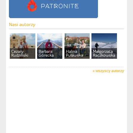
Nasi autorzy
Cezary
Barbara
Halina
Małgorzata
Rudziński
Górecka
Puławska
Raczkowska
»
wszyscy autorzy