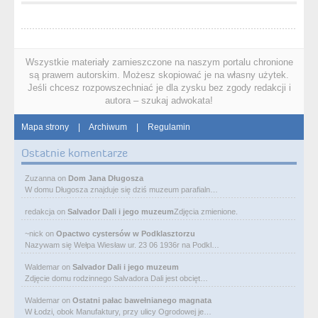
Wszystkie materiały zamieszczone na naszym portalu chronione
są prawem autorskim. Możesz skopiować je na własny użytek.
Jeśli chcesz rozpowszechniać je dla zysku bez zgody redakcji i
autora – szukaj adwokata!
Mapa strony
|
Archiwum
|
Regulamin
Ostatnie komentarze
Zuzanna
on
Dom Jana Długosza
W domu Długosza znajduje się dziś muzeum parafialn…
redakcja
on
Salvador Dali i jego muzeum
Zdjęcia zmienione.
~nick
on
Opactwo cystersów w Podklasztorzu
Nazywam się Wełpa Wiesław ur. 23 06 1936r na Podkl…
Waldemar
on
Salvador Dali i jego muzeum
Zdjęcie domu rodzinnego Salvadora Dali jest obcięt…
Waldemar
on
Ostatni pałac bawełnianego magnata
W Łodzi, obok Manufaktury, przy ulicy Ogrodowej je…