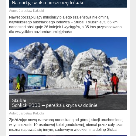
Na narty, sanki i piesze wędrówki
Autor:
Jarosław Kałucki
Nawet początkujący miłośnicy białego szaleństwa nie ominą
największego austriackiego lodowca – Stubai. I słusznie, tu 65 km
nartostrad obsługuje 26 kolejek i wyciągów, a 35 tras przystosowano
dla wszystkich poziomów umiejętności.
Stubai
Schlick 2000 – perełka ukryta w dolinie
Autor:
Jarosław Kałucki
Zjeżdżając nową czerwoną nartostradą od górnej stacji uruchomionej
w tym sezonie 10-osobowej kolei gondolowej, niemal przez cały czas
można napawać się innym, cudownym widokiem na dolinę Stubai.