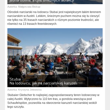
Jedna dolina, a tyle śnieżnych atrakcji
Autorka:
Małgorzata Biskup
Ośrodek narciarski na lodowcu Stubai jest największym takim terenem
narciarskim w Austrii. Lekkim, śnieżnym puchem można się tu cieszyć
nie tylko na 35 trasach narciarskich o różnym poziomie trudności, ale
również na 13 trasach freerideowych.
Stubai
Na lodowcu, jak na narciarskiej karuzeli
Autorka:
Krystyna Jełowicka
Stubaier Gletscher to najlepiej zagospodarowany teren lodowcowy w
całej Austrii. Wytyczono tu 110 km tras, a gondola wwożąca pod
Schaufelspitze, pozwoliła na stworzenie karuzeli narciarskiej wokół
tego szczytu.