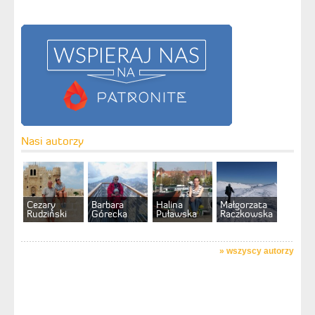
Nasi autorzy
Cezary
Barbara
Halina
Małgorzata
Rudziński
Górecka
Puławska
Raczkowska
»
wszyscy autorzy