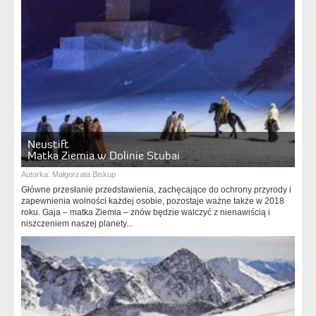
Neustift
Matka Ziemia w Dolinie Stubai
Autorka:
Małgorzata Biskup
Główne przesłanie przedstawienia, zachęcające do ochrony przyrody i
zapewnienia wolności każdej osobie, pozostaje ważne także w 2018
roku. Gaja – matka Ziemia – znów będzie walczyć z nienawiścią i
niszczeniem naszej planety...