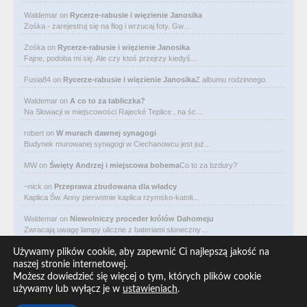
Waldemar
on
Rycerze-rabusie i więzienie Janosika
Zośka - zarejestruj się na flog i wrzucaj foty. Gw…
Zośka
on
Rycerze-rabusie i więzienie Janosika
Fajne, podoba mi się. Ale czy ktoś przejrzy kiedyś…
Fusia84
on
Rycerze-rabusie i więzienie Janosika
Z albumu rodzinnego.
Waldemar
on
A co to za tabliczka?
Na Słowacji w miejscowości Rajecké Teplice , na śc…
robert
on
W murach dawnej synagogi
Budynek murowanej synagogi w Ciechanowcu jest już…
MW
on
Święty Andrzej i miejscowa bohema
Co to za bzdury?
~nick
on
Przeprawa zbudowana dla władcy
Kaplica Św. Anny pierwotnie kaplica rzymsko-katoli…
Waldemar
on
Niewolniczy proceder królów Dahomeju
Zwracają uwagę lampy uliczne z bateriami słoneczny…
Waldemar
on
Adam Asnyk. Poeta z mojego miasta
Używamy plików cookie, aby zapewnić Ci najlepszą jakość na
CIEKAWOSTKA że pod banderą Malty pływa statek m/v…
naszej stronie internetowej.
Możesz dowiedzieć się więcej o tym, których plików cookie
Waldemar
on
Historia na Wawelskim Wzgórzu
używamy lub wyłącz je w
ustawieniach
.
Michał Bogoria Skotnicki (1775–1808). Portret Mich…