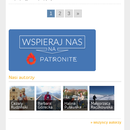
1
2
3
»
Nasi autorzy
Cezary
Barbara
Halina
Małgorzata
Rudziński
Górecka
Puławska
Raczkowska
»
wszyscy autorzy