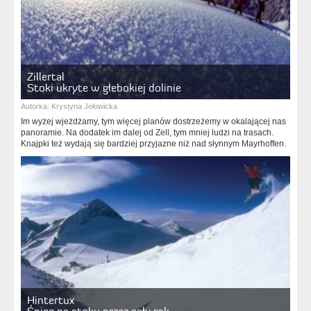
Zillertal
Stoki ukryte w głebokiej dolinie
Autorka:
Krystyna Jełowicka
Im wyżej wjeżdżamy, tym więcej planów dostrzeżemy w okalającej nas
panoramie. Na dodatek im dalej od Zell, tym mniej ludzi na trasach.
Knajpki też wydają się bardziej przyjazne niż nad słynnym Mayrhoffen.
Hintertux
Śnieg na stoku przez cały rok