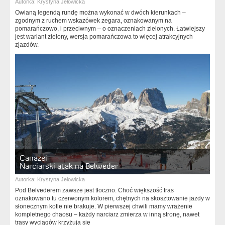
Autorka:
Krystyna Jełowicka
Owianą legendą rundę można wykonać w dwóch kierunkach –
zgodnym z ruchem wskazówek zegara, oznakowanym na
pomarańczowo, i przeciwnym – o oznaczeniach zielonych. Łatwiejszy
jest wariant zielony, wersja pomarańczowa to więcej atrakcyjnych
zjazdów.
Canazei
Narciarski atak na Belweder
Autorka:
Krystyna Jełowicka
Pod Belvederem zawsze jest tłoczno. Choć większość tras
oznakowano tu czerwonym kolorem, chętnych na skosztowanie jazdy w
słonecznym kotle nie brakuje. W pierwszej chwili mamy wrażenie
kompletnego chaosu – każdy narciarz zmierza w inną stronę, nawet
trasy wyciągów krzyżują się