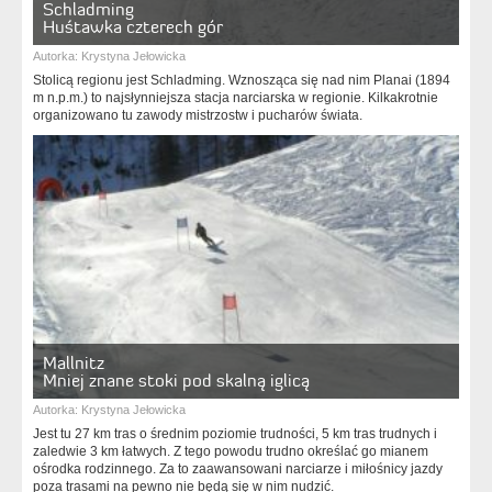
Schladming
Huśtawka czterech gór
Autorka:
Krystyna Jełowicka
Stolicą regionu jest Schladming. Wznosząca się nad nim Planai (1894
m n.p.m.) to najsłynniejsza stacja narciarska w regionie. Kilkakrotnie
organizowano tu zawody mistrzostw i pucharów świata.
Mallnitz
Mniej znane stoki pod skalną iglicą
Autorka:
Krystyna Jełowicka
Jest tu 27 km tras o średnim poziomie trudności, 5 km tras trudnych i
zaledwie 3 km łatwych. Z tego powodu trudno określać go mianem
ośrodka rodzinnego. Za to zaawansowani narciarze i miłośnicy jazdy
poza trasami na pewno nie będą się w nim nudzić.