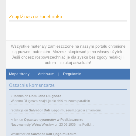
Znajdź nas na Facebooku
Wszystkie materiały zamieszczone na naszym portalu chronione
są prawem autorskim. Możesz skopiować je na własny użytek.
Jeśli chcesz rozpowszechniać je dla zysku bez zgody redakcji i
autora – szukaj adwokata!
Mapa strony
|
Archiwum
|
Regulamin
Ostatnie komentarze
Zuzanna
on
Dom Jana Długosza
W domu Długosza znajduje się dziś muzeum parafialn…
redakcja
on
Salvador Dali i jego muzeum
Zdjęcia zmienione.
~nick
on
Opactwo cystersów w Podklasztorzu
Nazywam się Wełpa Wiesław ur. 23 06 1936r na Podkl…
Waldemar
on
Salvador Dali i jego muzeum