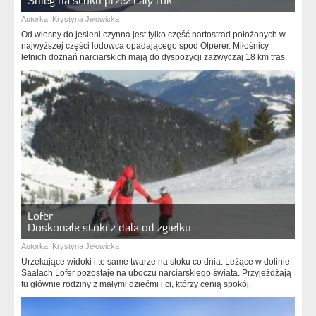
Autorka:
Krystyna Jełowicka
Od wiosny do jesieni czynna jest tylko część nartostrad położonych w
najwyższej części lodowca opadającego spod Olperer. Miłośnicy
letnich doznań narciarskich mają do dyspozycji zazwyczaj 18 km tras.
Lofer
Doskonałe stoki z dala od zgiełku
Autorka:
Krystyna Jełowicka
Urzekające widoki i te same twarze na stoku co dnia. Leżące w dolinie
Saalach Lofer pozostaje na uboczu narciarskiego świata. Przyjeżdżają
tu głównie rodziny z małymi dziećmi i ci, którzy cenią spokój.