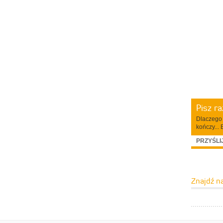
Pisz r
Dlaczego 
kończy... 
PRZYŚLI
Znajdź n