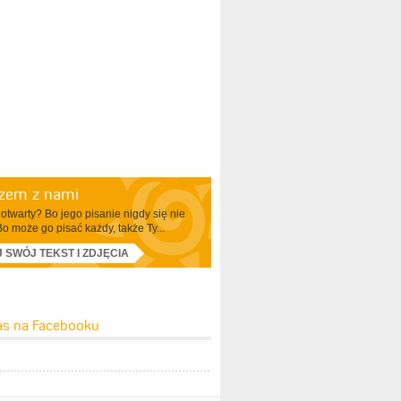
azem z nami
otwarty? Bo jego pisanie nigdy się nie
Bo może go pisać każdy, także Ty...
J SWÓJ TEKST I ZDJĘCIA
as na Facebooku