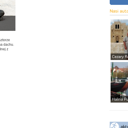
Nasi aut
ztorze
na dachu.
dnej z
Cezary R
Halina P
akt