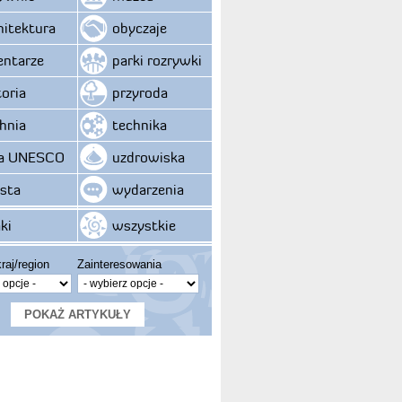
hitektura
obyczaje
ntarze
parki rozrywki
toria
przyroda
hnia
technika
ta UNESCO
uzdrowiska
sta
wydarzenia
ki
wszystkie
raj/region
Zainteresowania