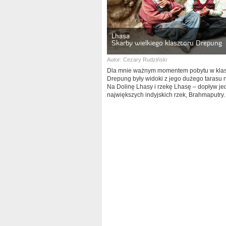
Lhasa
Skarby wielkiego klasztoru Drepung
Autor:
Cezary Rudziński
Dla mnie ważnym momentem pobytu w klas
Drepung były widoki z jego dużego tarasu 
Na Dolinę Lhasy i rzekę Lhasę – dopływ je
największych indyjskich rzek, Brahmaputry.