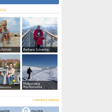
orzy
udziński
Barbara Górecka
Małgorzata
uławska
Raczkowska
»
wszyscy autorzy
ywnie
muzea