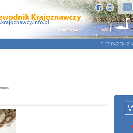
PISZ RAZEM Z 
epung