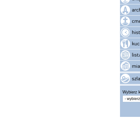
arc
cme
his
kuc
lis
mia
szla
Wybierz k