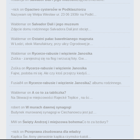
~nick
on
Opactwo cystersów w Podklasztorzu
Nazywam się Wełpa Wiesław ur. 23 06 1936r na Podkl…
Waldemar
on
Salvador Dali i jego muzeum
Zdjęcie domu rodzinnego Salvadora Dali jest obcięt…
Waldemar
on
Ostatni pałac bawełnianego magnata
W Łodzi, obok Manufaktury, przy ulicy Ogrodowej je…
Waldemar
on
Rycerze-rabusie i więzienie Janosika
Zośka - zarejestruj się na flog i wrzucaj foty. Gw…
Zośka
on
Rycerze-rabusie i więzienie Janosika
Fajne, podoba mi się. Ale czy ktoś przejrzy kiedyś…
Fusia84
on
Rycerze-rabusie i więzienie Janosika
Z albumu rodzinnego.
Waldemar
on
A co to za tabliczka?
Na Słowacji w miejscowości Rajecké Teplice , na śc…
robert
on
W murach dawnej synagogi
Budynek murowanej synagogi w Ciechanowcu jest już…
MW
on
Święty Andrzej i miejscowa bohema
Co to za bzdury?
~nick
on
Przeprawa zbudowana dla władcy
Kaplica Św. Anny pierwotnie kaplica rzymsko-katoli…