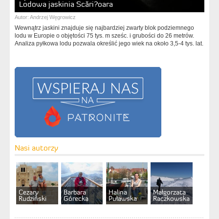
Lodowa jaskinia Scări?oara
Autor:
Andrzej Węgrowicz
Wewnątrz jaskini znajduje się najbardziej zwarty blok podziemnego
lodu w Europie o objętości 75 tys. m sześc. i grubości do 26 metrów.
Analiza pyłkowa lodu pozwala określić jego wiek na około 3,5-4 tys. lat.
Nasi autorzy
Cezary
Barbara
Halina
Małgorzata
Rudziński
Górecka
Puławska
Raczkowska