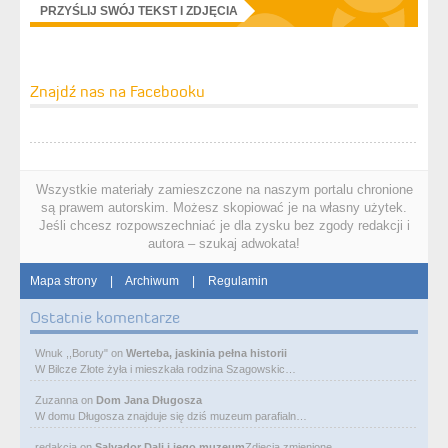
PRZYŚLIJ SWÓJ TEKST I ZDJĘCIA
Znajdź nas na Facebooku
Wszystkie materiały zamieszczone na naszym portalu chronione
są prawem autorskim. Możesz skopiować je na własny użytek.
Jeśli chcesz rozpowszechniać je dla zysku bez zgody redakcji i
autora – szukaj adwokata!
Mapa strony
|
Archiwum
|
Regulamin
Ostatnie komentarze
Wnuk ,,Boruty"
on
Werteba, jaskinia pełna historii
W Bilcze Złote żyła i mieszkała rodzina Szagowskic…
Zuzanna
on
Dom Jana Długosza
W domu Długosza znajduje się dziś muzeum parafialn…
redakcja
on
Salvador Dali i jego muzeum
Zdjęcia zmienione.