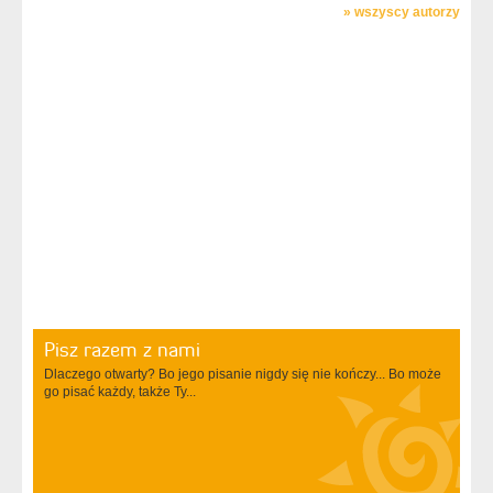
»
wszyscy autorzy
Pisz razem z nami
Dlaczego otwarty? Bo jego pisanie nigdy się nie kończy... Bo może
go pisać każdy, także Ty...