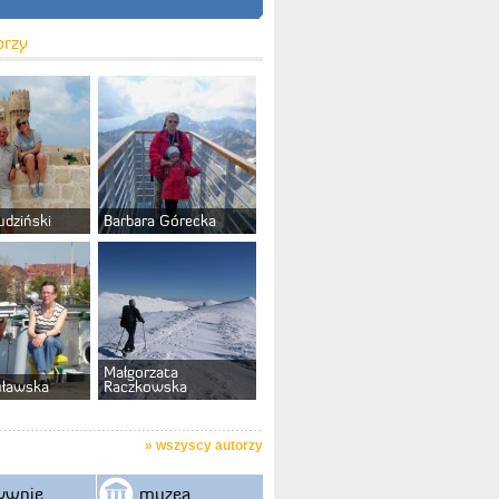
orzy
udziński
Barbara Górecka
Małgorzata
uławska
Raczkowska
»
wszyscy autorzy
ywnie
muzea