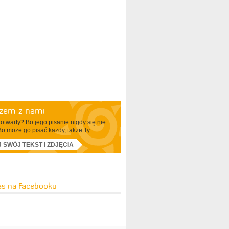
azem z nami
otwarty? Bo jego pisanie nigdy się nie
Bo może go pisać każdy, także Ty...
J SWÓJ TEKST I ZDJĘCIA
as na Facebooku