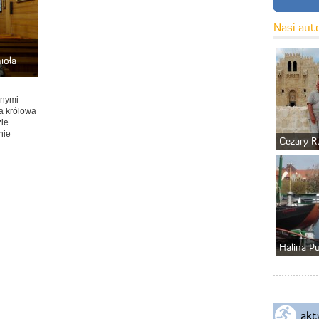
Nasi aut
ioła
nnymi
a królowa
zie
nie
Cezary R
Halina P
akt