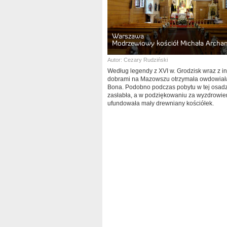
Warszawa
Modrzewiowy kościół Michała Archan
Autor:
Cezary Rudziński
Według legendy z XVI w. Grodzisk wraz z i
dobrami na Mazowszu otrzymała owdowiał
Bona. Podobno podczas pobytu w tej osad
zasłabła, a w podziękowaniu za wyzdrowie
ufundowała mały drewniany kościółek.