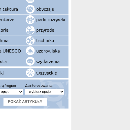
hitektura
obyczaje
ntarze
parki rozrywki
toria
przyroda
hnia
technika
ta UNESCO
uzdrowiska
sta
wydarzenia
ki
wszystkie
raj/region
Zainteresowania