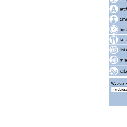
arc
cme
his
kuc
lis
mia
szla
Wybierz k