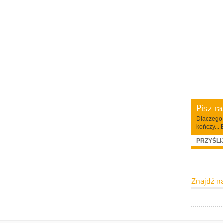
Pisz r
Dlaczego 
kończy... 
PRZYŚLI
Znajdź n