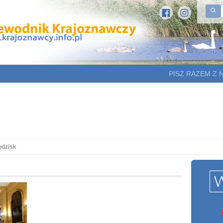
PISZ RAZEM Z 
odzisk