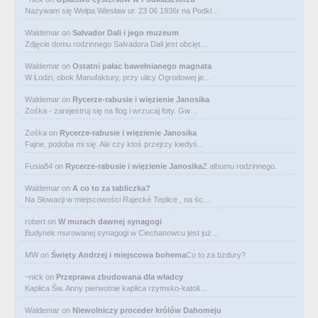
Nazywam się Wełpa Wiesław ur. 23 06 1936r na Podkl…
Waldemar
on
Salvador Dali i jego muzeum
Zdjęcie domu rodzinnego Salvadora Dali jest obcięt…
Waldemar
on
Ostatni pałac bawełnianego magnata
W Łodzi, obok Manufaktury, przy ulicy Ogrodowej je…
Waldemar
on
Rycerze-rabusie i więzienie Janosika
Zośka - zarejestruj się na flog i wrzucaj foty. Gw…
Zośka
on
Rycerze-rabusie i więzienie Janosika
Fajne, podoba mi się. Ale czy ktoś przejrzy kiedyś…
Fusia84
on
Rycerze-rabusie i więzienie Janosika
Z albumu rodzinnego.
Waldemar
on
A co to za tabliczka?
Na Słowacji w miejscowości Rajecké Teplice , na śc…
robert
on
W murach dawnej synagogi
Budynek murowanej synagogi w Ciechanowcu jest już…
MW
on
Święty Andrzej i miejscowa bohema
Co to za bzdury?
~nick
on
Przeprawa zbudowana dla władcy
Kaplica Św. Anny pierwotnie kaplica rzymsko-katoli…
Waldemar
on
Niewolniczy proceder królów Dahomeju