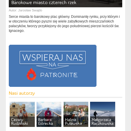
Barokowe miasto czterech rzek
Autor:
Jarosław Swajdo
Serce miasta to barokowy plac główny. Dominantę rynku, przy którym i
w otoczeniu którego pyszni się wiele zabytkowych mieszczańskich
pałacyków, tworzy przyklejony do jego południowej pierzei kościół św.
Ignacego.
Nasi autorzy
Cezary
Barbara
Halina
Małgorzata
Rudziński
Górecka
Puławska
Raczkowska