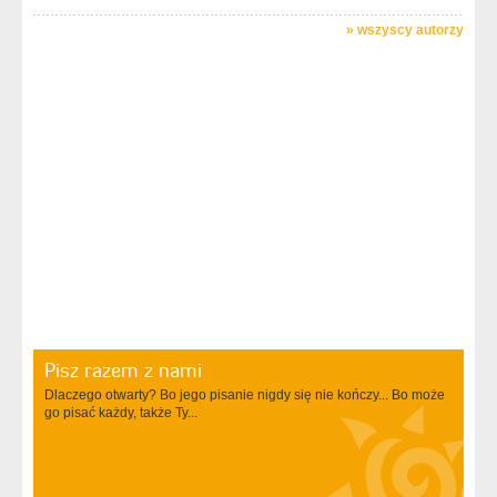
»
wszyscy autorzy
Pisz razem z nami
Dlaczego otwarty? Bo jego pisanie nigdy się nie kończy... Bo może
go pisać każdy, także Ty...