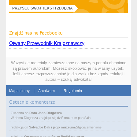
PRZYŚLIJ SWÓJ TEKST I ZDJĘCIA
Znajdź nas na Facebooku
Otwarty Przewodnik Krajoznawczy
Wszystkie materiały zamieszczone na naszym portalu chronione
są prawem autorskim. Możesz skopiować je na własny użytek.
Jeśli chcesz rozpowszechniać je dla zysku bez zgody redakcji i
autora – szukaj adwokata!
Mapa strony
|
Archiwum
|
Regulamin
Ostatnie komentarze
Zuzanna
on
Dom Jana Długosza
W domu Długosza znajduje się dziś muzeum parafialn…
redakcja
on
Salvador Dali i jego muzeum
Zdjęcia zmienione.
~nick
on
Opactwo cystersów w Podklasztorzu