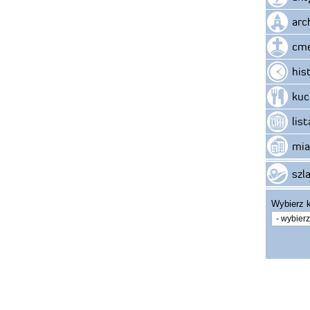
arc
cme
his
kuc
lis
mia
szla
Wybierz k