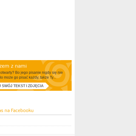
azem z nami
otwarty? Bo jego pisanie nigdy się nie
Bo może go pisać każdy, także Ty...
J SWÓJ TEKST I ZDJĘCIA
as na Facebooku