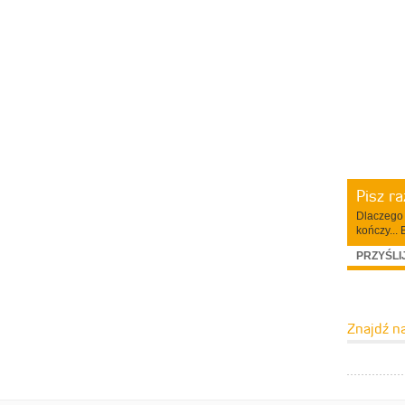
Pisz r
Dlaczego 
kończy... 
PRZYŚLI
Znajdź n