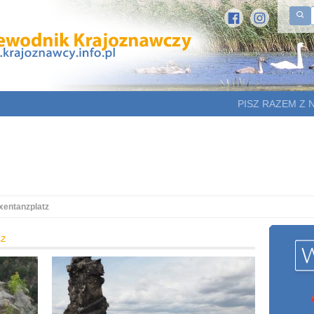
PISZ RAZEM Z 
xentanzplatz
tz