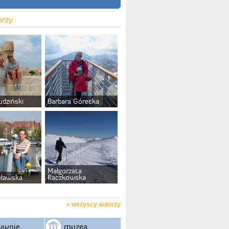
orzy
udziński
Barbara Górecka
Małgorzata
uławska
Raczkowska
»
wszyscy autorzy
ywnie
muzea