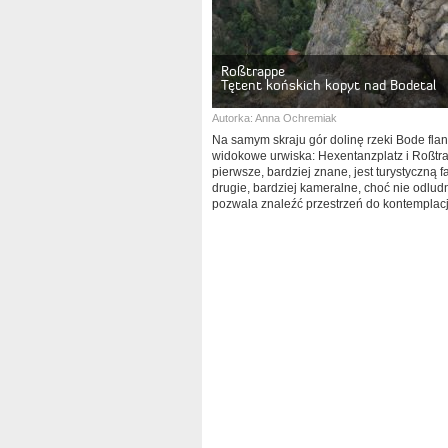
Roßtrappe
Tętent końskich kopyt nad Bodetal
Autorka:
Anna Ochremiak
Na samym skraju gór dolinę rzeki Bode fla
widokowe urwiska: Hexentanzplatz i Roßtr
pierwsze, bardziej znane, jest turystyczną f
drugie, bardziej kameralne, choć nie odlud
pozwala znaleźć przestrzeń do kontemplacj
widoków.