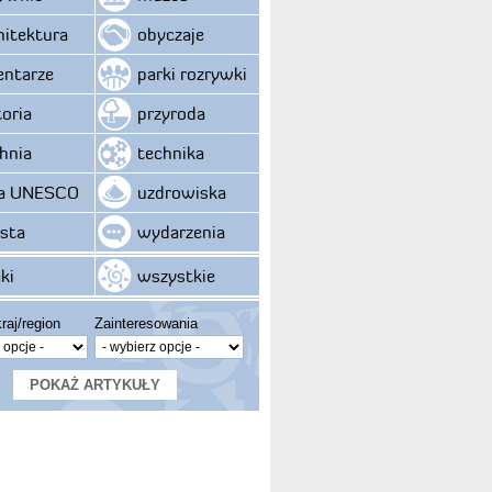
hitektura
obyczaje
ntarze
parki rozrywki
toria
przyroda
hnia
technika
ta UNESCO
uzdrowiska
sta
wydarzenia
ki
wszystkie
raj/region
Zainteresowania