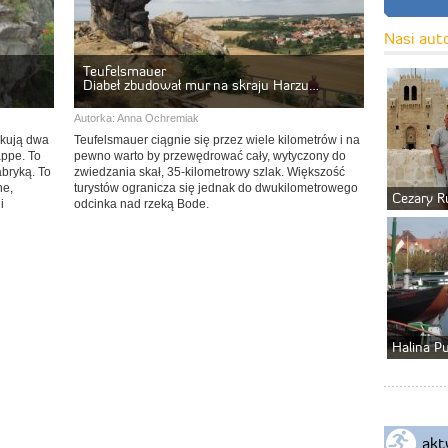
Nasi aut
Teufelsmauer
Diabeł zbudował mur na skraju Harzu…
Autorka:
Anna Ochremiak
nkują dwa
Teufelsmauer ciągnie się przez wiele kilometrów i na
appe. To
pewno warto by przewędrować cały, wytyczony do
abryką. To
zwiedzania skał, 35-kilometrowy szlak. Większość
ne,
turystów ogranicza się jednak do dwukilometrowego
Cezary R
i
odcinka nad rzeką Bode.
Halina P
akt