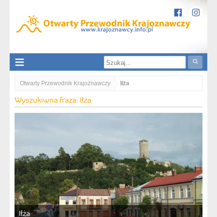
Otwarty Przewodnik Krajoznawczy
Iłża
Wyszukiwna fraza: Iłża
Iłża