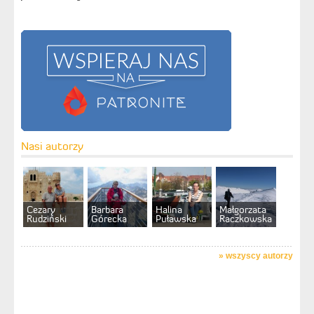
Nasi autorzy
Cezary
Barbara
Halina
Małgorzata
Rudziński
Górecka
Puławska
Raczkowska
»
wszyscy autorzy