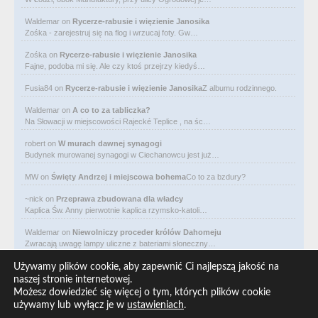
Waldemar
on
Rycerze-rabusie i więzienie Janosika
Zośka - zarejestruj się na flog i wrzucaj foty. Gw…
Zośka
on
Rycerze-rabusie i więzienie Janosika
Fajne, podoba mi się. Ale czy ktoś przejrzy kiedyś…
Fusia84
on
Rycerze-rabusie i więzienie Janosika
Z albumu rodzinnego.
Waldemar
on
A co to za tabliczka?
Na Słowacji w miejscowości Rajecké Teplice , na śc…
robert
on
W murach dawnej synagogi
Budynek murowanej synagogi w Ciechanowcu jest już…
MW
on
Święty Andrzej i miejscowa bohema
Co to za bzdury?
~nick
on
Przeprawa zbudowana dla władcy
Kaplica Św. Anny pierwotnie kaplica rzymsko-katoli…
Waldemar
on
Niewolniczy proceder królów Dahomeju
Zwracają uwagę lampy uliczne z bateriami słoneczny…
Waldemar
on
Adam Asnyk. Poeta z mojego miasta
Używamy plików cookie, aby zapewnić Ci najlepszą jakość na
CIEKAWOSTKA że pod banderą Malty pływa statek m/v…
naszej stronie internetowej.
Możesz dowiedzieć się więcej o tym, których plików cookie
Waldemar
on
Historia na Wawelskim Wzgórzu
używamy lub wyłącz je w
ustawieniach
.
Michał Bogoria Skotnicki (1775–1808). Portret Mich…