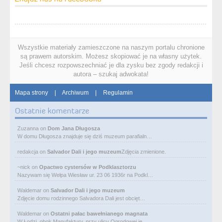
Wszystkie materiały zamieszczone na naszym portalu chronione
są prawem autorskim. Możesz skopiować je na własny użytek.
Jeśli chcesz rozpowszechniać je dla zysku bez zgody redakcji i
autora – szukaj adwokata!
Mapa strony
|
Archiwum
|
Regulamin
Ostatnie komentarze
Zuzanna
on
Dom Jana Długosza
W domu Długosza znajduje się dziś muzeum parafialn…
redakcja
on
Salvador Dali i jego muzeum
Zdjęcia zmienione.
~nick
on
Opactwo cystersów w Podklasztorzu
Nazywam się Wełpa Wiesław ur. 23 06 1936r na Podkl…
Waldemar
on
Salvador Dali i jego muzeum
Zdjęcie domu rodzinnego Salvadora Dali jest obcięt…
Waldemar
on
Ostatni pałac bawełnianego magnata
W Łodzi, obok Manufaktury, przy ulicy Ogrodowej je…