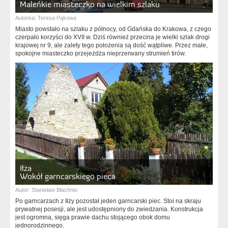
Maleńkie miasteczko na wielkim szlaku
Autorka:
Teresa Pąkowa
Miasto powstało na szlaku z północy, od Gdańska do Krakowa, z czego
czerpało korzyści do XVII w. Dziś również przecina je wielki szlak drogi
krajowej nr 9, ale zalety tego położenia są dość wątpliwe. Przez małe,
spokojne miasteczko przejeżdża nieprzerwany strumień tirów.
Iłża
Wokół garncarskiego pieca
Autor:
Stanisław Błachnio
Po garncarzach z Iłży pozostał jeden garncarski piec. Stoi na skraju
prywatnej posesji, ale jest udostępniony do zwiedzania. Konstrukcja
jest ogromna, sięga prawie dachu stojącego obok domu
jednorodzinnego.