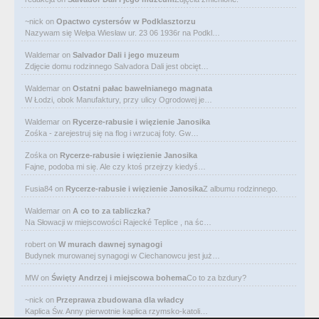
~nick
on
Opactwo cystersów w Podklasztorzu
Nazywam się Wełpa Wiesław ur. 23 06 1936r na Podkl…
Waldemar
on
Salvador Dali i jego muzeum
Zdjęcie domu rodzinnego Salvadora Dali jest obcięt…
Waldemar
on
Ostatni pałac bawełnianego magnata
W Łodzi, obok Manufaktury, przy ulicy Ogrodowej je…
Waldemar
on
Rycerze-rabusie i więzienie Janosika
Zośka - zarejestruj się na flog i wrzucaj foty. Gw…
Zośka
on
Rycerze-rabusie i więzienie Janosika
Fajne, podoba mi się. Ale czy ktoś przejrzy kiedyś…
Fusia84
on
Rycerze-rabusie i więzienie Janosika
Z albumu rodzinnego.
Waldemar
on
A co to za tabliczka?
Na Słowacji w miejscowości Rajecké Teplice , na śc…
robert
on
W murach dawnej synagogi
Budynek murowanej synagogi w Ciechanowcu jest już…
MW
on
Święty Andrzej i miejscowa bohema
Co to za bzdury?
~nick
on
Przeprawa zbudowana dla władcy
Kaplica Św. Anny pierwotnie kaplica rzymsko-katoli…