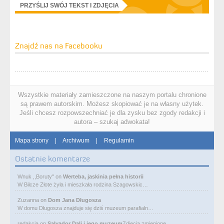
PRZYŚLIJ SWÓJ TEKST I ZDJĘCIA
Znajdź nas na Facebooku
Wszystkie materiały zamieszczone na naszym portalu chronione
są prawem autorskim. Możesz skopiować je na własny użytek.
Jeśli chcesz rozpowszechniać je dla zysku bez zgody redakcji i
autora – szukaj adwokata!
Mapa strony
|
Archiwum
|
Regulamin
Ostatnie komentarze
Wnuk ,,Boruty"
on
Werteba, jaskinia pełna historii
W Bilcze Złote żyła i mieszkała rodzina Szagowskic…
Zuzanna
on
Dom Jana Długosza
W domu Długosza znajduje się dziś muzeum parafialn…
redakcja
on
Salvador Dali i jego muzeum
Zdjęcia zmienione.