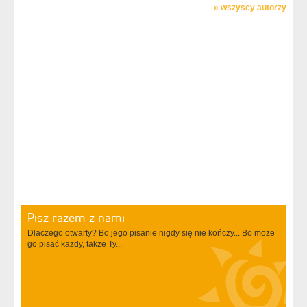
»
wszyscy autorzy
Pisz razem z nami
Dlaczego otwarty? Bo jego pisanie nigdy się nie kończy... Bo może
go pisać każdy, także Ty...