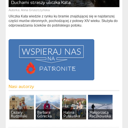
Duchami straszy uliczka Kata
Autorka:
Anna Gruszczyńska
Uliczka Kata wiedzie z rynku ku bramie znajdującej się w najstarszej
części murów obronnych, pochodzącej z połowy XIV wieku. Służyła do
odprowadzania ścieków do pobliskiego potoku.
Nasi autorzy
Cezary
Barbara
Halina
Małgorzata
Rudziński
Górecka
Puławska
Raczkowska