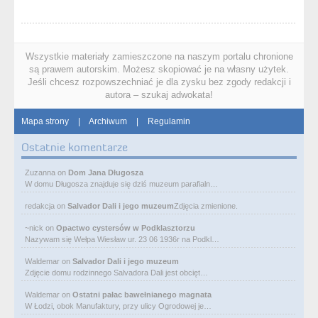
Wszystkie materiały zamieszczone na naszym portalu chronione
są prawem autorskim. Możesz skopiować je na własny użytek.
Jeśli chcesz rozpowszechniać je dla zysku bez zgody redakcji i
autora – szukaj adwokata!
Mapa strony
|
Archiwum
|
Regulamin
Ostatnie komentarze
Zuzanna
on
Dom Jana Długosza
W domu Długosza znajduje się dziś muzeum parafialn…
redakcja
on
Salvador Dali i jego muzeum
Zdjęcia zmienione.
~nick
on
Opactwo cystersów w Podklasztorzu
Nazywam się Wełpa Wiesław ur. 23 06 1936r na Podkl…
Waldemar
on
Salvador Dali i jego muzeum
Zdjęcie domu rodzinnego Salvadora Dali jest obcięt…
Waldemar
on
Ostatni pałac bawełnianego magnata
W Łodzi, obok Manufaktury, przy ulicy Ogrodowej je…