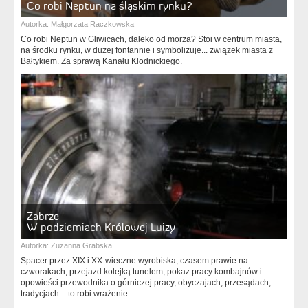
Co robi Neptun na śląskim rynku?
Autorka:
Małgorzata Raczkowska
Co robi Neptun w Gliwicach, daleko od morza? Stoi w centrum miasta,
na środku rynku, w dużej fontannie i symbolizuje... związek miasta z
Bałtykiem. Za sprawą Kanału Kłodnickiego.
Zabrze
W podziemiach Królowej Luizy
Autorka:
Zuzanna Grabska
Spacer przez XIX i XX-wieczne wyrobiska, czasem prawie na
czworakach, przejazd kolejką tunelem, pokaz pracy kombajnów i
opowieści przewodnika o górniczej pracy, obyczajach, przesądach,
tradycjach – to robi wrażenie.