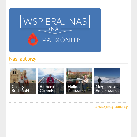
Nasi autorzy
Cezary
Barbara
Halina
Małgorzata
Rudziński
Górecka
Puławska
Raczkowska
»
wszyscy autorzy