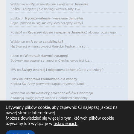
Waldemar
on
Rycerze-rabusie i więzienie Janosika
Zośka - zarejestruj się na flog i wrzucaj foty. Gw…
Zośka
on
Rycerze-rabusie i więzienie Janosika
Fajne, podoba mi się. Ale czy ktoś przejrzy kiedyś…
Fusia84
on
Rycerze-rabusie i więzienie Janosika
Z albumu rodzinnego.
Waldemar
on
A co to za tabliczka?
Na Słowacji w miejscowości Rajecké Teplice , na śc…
robert
on
W murach dawnej synagogi
Budynek murowanej synagogi w Ciechanowcu jest już…
MW
on
Święty Andrzej i miejscowa bohema
Co to za bzdury?
~nick
on
Przeprawa zbudowana dla władcy
Kaplica Św. Anny pierwotnie kaplica rzymsko-katoli…
Waldemar
on
Niewolniczy proceder królów Dahomeju
Zwracają uwagę lampy uliczne z bateriami słoneczny…
Waldemar
on
Adam Asnyk. Poeta z mojego miasta
Używamy plików cookie, aby zapewnić Ci najlepszą jakość na
CIEKAWOSTKA że pod banderą Malty pływa statek m/v…
naszej stronie internetowej.
Możesz dowiedzieć się więcej o tym, których plików cookie
Waldemar
on
Historia na Wawelskim Wzgórzu
używamy lub wyłącz je w
ustawieniach
.
Michał Bogoria Skotnicki (1775–1808). Portret Mich…