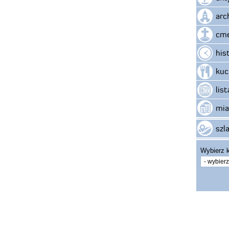
arc
cme
his
kuc
lis
mia
szla
Wybierz k