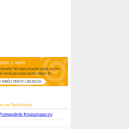
azem z nami
otwarty? Bo jego pisanie nigdy się nie
Bo może go pisać każdy, także Ty...
J SWÓJ TEKST I ZDJĘCIA
as na Facebooku
Przewodnik Krajoznawczy