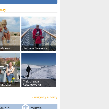
orzy
udziński
Barbara Górecka
Małgorzata
uławska
Raczkowska
»
wszyscy autorzy
ywnie
muzea