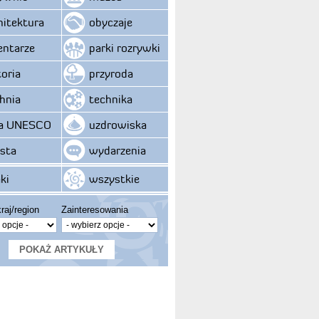
hitektura
obyczaje
ntarze
parki rozrywki
toria
przyroda
hnia
technika
ta UNESCO
uzdrowiska
sta
wydarzenia
ki
wszystkie
raj/region
Zainteresowania