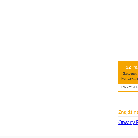
Pisz r
Dlaczego 
kończy... 
PRZYŚLI
Znajdź n
Otwarty 