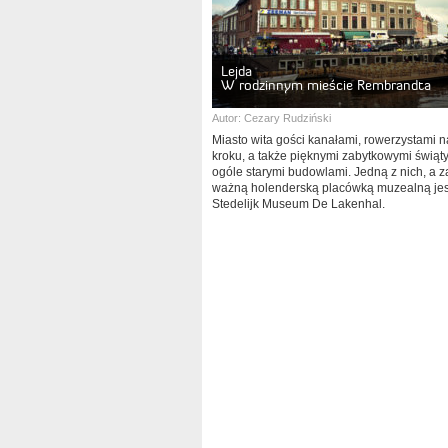
Lejda
W rodzinnym mieście Rembrandta
Autor:
Cezary Rudziński
Miasto wita gości kanałami, rowerzystami 
kroku, a także pięknymi zabytkowymi świąty
ogóle starymi budowlami. Jedną z nich, a 
ważną holenderską placówką muzealną jes
Stedelijk Museum De Lakenhal.