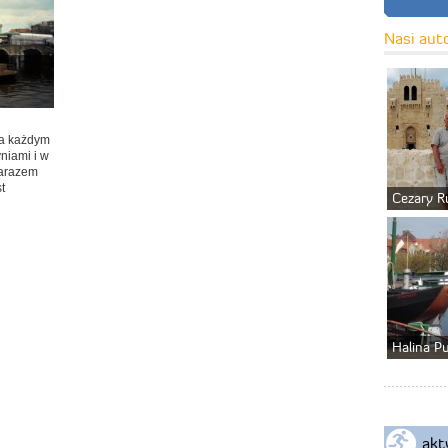
Nasi aut
na każdym
niami i w
zarazem
t
Cezary R
Halina P
akt