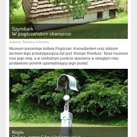
Szymbark
W pogórzańskim skansenie
Autorka:
Barbara Górecka
Muzeum prezentuje kulturę Pogórzan. Konsultantem oraz dobrym
duchem tego przedsięwzięcia był prof. Roman Reinfuss. Teraz muzeum
nosi jego imię, a w centralnym punkcie skansenu w ubiegłym roku
postawiono pomnik upamiętniający jego postać.
Ropki