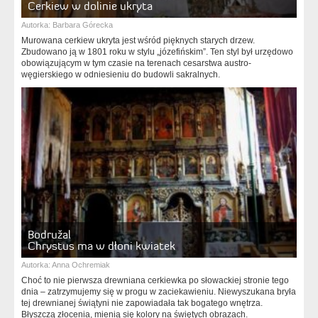
Cerkiew w dolinie ukryta
Autorka:
Barbara Górecka
Murowana cerkiew ukryta jest wśród pięknych starych drzew.
Zbudowano ją w 1801 roku w stylu „józefińskim”. Ten styl był urzędowo
obowiązującym w tym czasie na terenach cesarstwa austro-
węgierskiego w odniesieniu do budowli sakralnych.
Bodružal
Chrystus ma w dłoni kwiatek
Autorka:
Anna Ochremiak
Choć to nie pierwsza drewniana cerkiewka po słowackiej stronie tego
dnia – zatrzymujemy się w progu w zaciekawieniu. Niewyszukana bryła
tej drewnianej świątyni nie zapowiadała tak bogatego wnętrza.
Błyszczą złocenia, mienią się kolory na świętych obrazach.