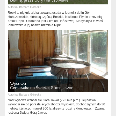
Doliną, przez Góry Hańczowskie
Autorka:
Barbara Górecka
Ropki to pięknie zlokalizowana osada w jednej z dolin Gór
Hańczowskich, które są częścią Beskidu Niskiego. Płynie przez nią
potok Ropki. Oddalona jest 4 km od Hańczowej. Kiedyś była to wieś
łemkowska a jej nazwa brzmiała Ripki.
Wysowa
Cerkiewka na Świętej Górze Jawor
Autorka:
Barbara Górecka
Nad Wysową wznosi się Góra Jawor (723 m n.p.m.). Jej nazwa
wywodzi się od porastających zbocza wysokich, dochodzących do 30
metrów i żyjących nawet 300 lat drzew z rodziny klonowatych. Zwana
jest ona Świętą Górą Jawor.