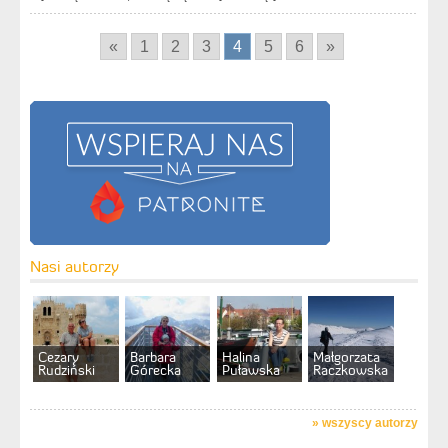
«
1
2
3
4
5
6
»
Nasi autorzy
Cezary
Barbara
Halina
Małgorzata
Rudziński
Górecka
Puławska
Raczkowska
»
wszyscy autorzy