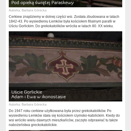
Pod opieką świętej Paraskewy
Autorka:
Barbara Górecka
Cerkiew znajdziemy w dolnej części wsi. Została zbudowana w latach
1842-43. Po wysiedleniu Łemków była kościołem filialnym parafii w
Uściu Gorlickim. Do grekokatolików wróciła w latach 80. XX wieku.
Uście Gorlickie
Adam i Ewa w ikonostasie
Autorka:
Barbara Górecka
Do 1947 roku cerkiew użytkowana była przez grekokatolików. Po
wysiedleniu Łemków stała się kościołem rzymsko-katolickim. Kiedy do
wsi wróciło wielu dawnych mieszkańców, zaczęto odprawiać tu także
nabożeństwa greckokatolickie.