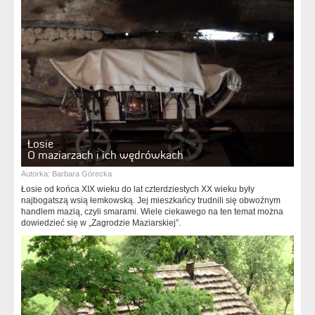
Łosie
O maziarzach i ich wędrówkach
Autorka:
Barbara Górecka
Łosie od końca XIX wieku do lat czterdziestych XX wieku były
najbogatszą wsią łemkowską. Jej mieszkańcy trudnili się obwoźnym
handlem mazią, czyli smarami. Wiele ciekawego na ten temat można
dowiedzieć się w „Zagrodzie Maziarskiej”.