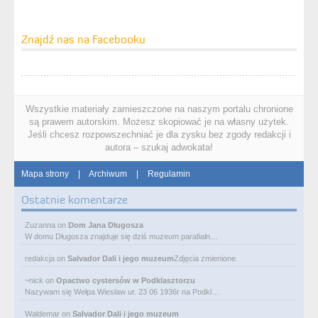
Znajdź nas na Facebooku
Wszystkie materiały zamieszczone na naszym portalu chronione
są prawem autorskim. Możesz skopiować je na własny użytek.
Jeśli chcesz rozpowszechniać je dla zysku bez zgody redakcji i
autora – szukaj adwokata!
Mapa strony
|
Archiwum
|
Regulamin
Ostatnie komentarze
Zuzanna
on
Dom Jana Długosza
W domu Długosza znajduje się dziś muzeum parafialn…
redakcja
on
Salvador Dali i jego muzeum
Zdjęcia zmienione.
~nick
on
Opactwo cystersów w Podklasztorzu
Nazywam się Wełpa Wiesław ur. 23 06 1936r na Podkl…
Waldemar
on
Salvador Dali i jego muzeum