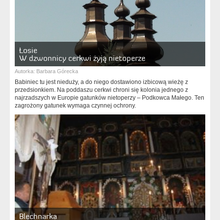
Łosie
W dzwonnicy cerkwi żyją nietoperze
Autorka:
Barbara Górecka
Babiniec tu jest nieduży, a do niego dostawiono izbicową wieżę z
przedsionkiem. Na poddaszu cerkwi chroni się kolonia jednego z
najrzadszych w Europie gatunków nietoperzy – Podkowca Małego. Ten
zagrożony gatunek wymaga czynnej ochrony.
Blechnarka