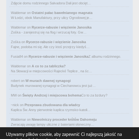
Zdjęcie domu rodzinnego Salvadora Dali jest obcięt…
Waldemar
on
Ostatni pałac bawełnianego magnata
W Łodzi, obok Manufaktury, przy ulicy Ogrodowej je…
Waldemar
on
Rycerze-rabusie i więzienie Janosika
Zośka - zarejestruj się na flog i wrzucaj foty. Gw…
Zośka
on
Rycerze-rabusie i więzienie Janosika
Fajne, podoba mi się. Ale czy ktoś przejrzy kiedyś…
Fusia84
on
Rycerze-rabusie i więzienie Janosika
Z albumu rodzinnego.
Waldemar
on
A co to za tabliczka?
Na Słowacji w miejscowości Rajecké Teplice , na śc…
robert
on
W murach dawnej synagogi
Budynek murowanej synagogi w Ciechanowcu jest już…
MW
on
Święty Andrzej i miejscowa bohema
Co to za bzdury?
~nick
on
Przeprawa zbudowana dla władcy
Kaplica Św. Anny pierwotnie kaplica rzymsko-katoli…
Waldemar
on
Niewolniczy proceder królów Dahomeju
Zwracają uwagę lampy uliczne z bateriami słoneczny…
Waldemar
on
Adam Asnyk. Poeta z mojego miasta
Używamy plików cookie, aby zapewnić Ci najlepszą jakość na
CIEKAWOSTKA że pod banderą Malty pływa statek m/v…