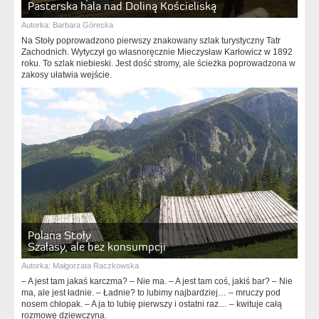
Pasterska hala nad Doliną Kościeliską
Autorka:
Barbara Górecka
Na Stoły poprowadzono pierwszy znakowany szlak turystyczny Tatr
Zachodnich. Wytyczył go własnoręcznie Mieczysław Karłowicz w 1892
roku. To szlak niebieski. Jest dość stromy, ale ścieżka poprowadzona w
zakosy ułatwia wejście.
Polana Stoły
Szałasy, ale bez konsumpcji
Autorka:
Małgorzata Raczkowska
– A jest tam jakaś karczma? – Nie ma. – A jest tam coś, jakiś bar? – Nie
ma, ale jest ładnie. – Ładnie? to lubimy najbardziej… – mruczy pod
nosem chłopak. – A ja to lubię pierwszy i ostatni raz… – kwituje całą
rozmowę dziewczyna.