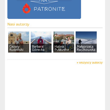
Nasi autorzy
Cezary
Barbara
Halina
Małgorzata
Rudziński
Górecka
Puławska
Raczkowska
»
wszyscy autorzy