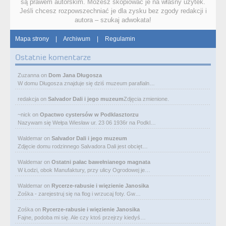
są prawem autorskim. Możesz skopiować je na własny użytek.
Jeśli chcesz rozpowszechniać je dla zysku bez zgody redakcji i
autora – szukaj adwokata!
Mapa strony
|
Archiwum
|
Regulamin
Ostatnie komentarze
Zuzanna
on
Dom Jana Długosza
W domu Długosza znajduje się dziś muzeum parafialn…
redakcja
on
Salvador Dali i jego muzeum
Zdjęcia zmienione.
~nick
on
Opactwo cystersów w Podklasztorzu
Nazywam się Wełpa Wiesław ur. 23 06 1936r na Podkl…
Waldemar
on
Salvador Dali i jego muzeum
Zdjęcie domu rodzinnego Salvadora Dali jest obcięt…
Waldemar
on
Ostatni pałac bawełnianego magnata
W Łodzi, obok Manufaktury, przy ulicy Ogrodowej je…
Waldemar
on
Rycerze-rabusie i więzienie Janosika
Zośka - zarejestruj się na flog i wrzucaj foty. Gw…
Zośka
on
Rycerze-rabusie i więzienie Janosika
Fajne, podoba mi się. Ale czy ktoś przejrzy kiedyś…