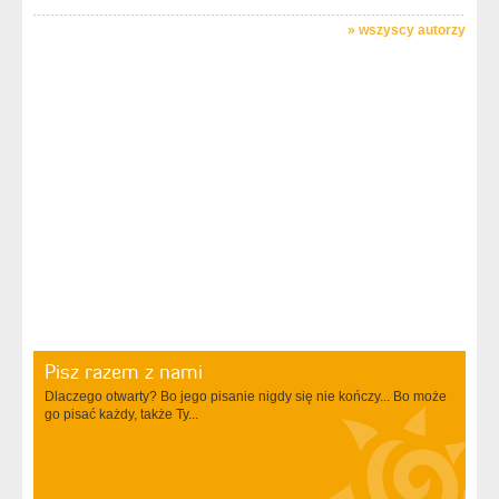
»
wszyscy autorzy
Pisz razem z nami
Dlaczego otwarty? Bo jego pisanie nigdy się nie kończy... Bo może
go pisać każdy, także Ty...