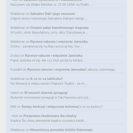
Nazywam się Wełpa Wiesław ur. 23 06 1936r na Podkl…
Waldemar
on
Salvador Dali i jego muzeum
Zdjęcie domu rodzinnego Salvadora Dali jest obcięt…
Waldemar
on
Ostatni pałac bawełnianego magnata
W Łodzi, obok Manufaktury, przy ulicy Ogrodowej je…
Waldemar
on
Rycerze-rabusie i więzienie Janosika
Zośka - zarejestruj się na flog i wrzucaj foty. Gw…
Zośka
on
Rycerze-rabusie i więzienie Janosika
Fajne, podoba mi się. Ale czy ktoś przejrzy kiedyś…
Fusia84
on
Rycerze-rabusie i więzienie Janosika
Z albumu rodzinnego.
Waldemar
on
A co to za tabliczka?
Na Słowacji w miejscowości Rajecké Teplice , na śc…
robert
on
W murach dawnej synagogi
Budynek murowanej synagogi w Ciechanowcu jest już…
MW
on
Święty Andrzej i miejscowa bohema
Co to za bzdury?
~nick
on
Przeprawa zbudowana dla władcy
Kaplica Św. Anny pierwotnie kaplica rzymsko-katoli…
Waldemar
on
Niewolniczy proceder królów Dahomeju