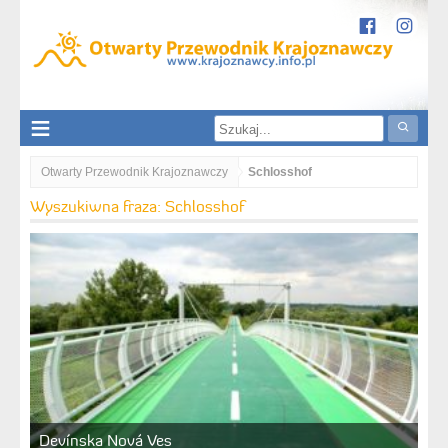
Otwarty Przewodnik Krajoznawczy
Schlosshof
Wyszukiwna fraza: Schlosshof
Devínska Nová Ves