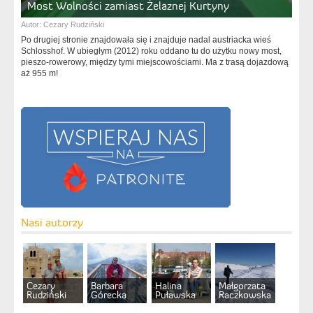
Most Wolności zamiast Żelaznej Kurtyny
Autor:
Cezary Rudziński
Po drugiej stronie znajdowała się i znajduje nadal austriacka wieś
Schlosshof. W ubiegłym (2012) roku oddano tu do użytku nowy most,
pieszo-rowerowy, między tymi miejscowościami. Ma z trasą dojazdową
aż 955 m!
Nasi autorzy
Cezary
Barbara
Halina
Małgorzata
Rudziński
Górecka
Puławska
Raczkowska