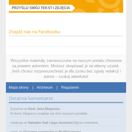
PRZYŚLIJ SWÓJ TEKST I ZDJĘCIA
Znajdź nas na Facebooku
Wszystkie materiały zamieszczone na naszym portalu chronione
są prawem autorskim. Możesz skopiować je na własny użytek.
Jeśli chcesz rozpowszechniać je dla zysku bez zgody redakcji i
autora – szukaj adwokata!
Mapa strony
|
Archiwum
|
Regulamin
Ostatnie komentarze
Zuzanna
on
Dom Jana Długosza
W domu Długosza znajduje się dziś muzeum parafialn…
redakcja
on
Salvador Dali i jego muzeum
Zdjęcia zmienione.
~nick
on
Opactwo cystersów w Podklasztorzu