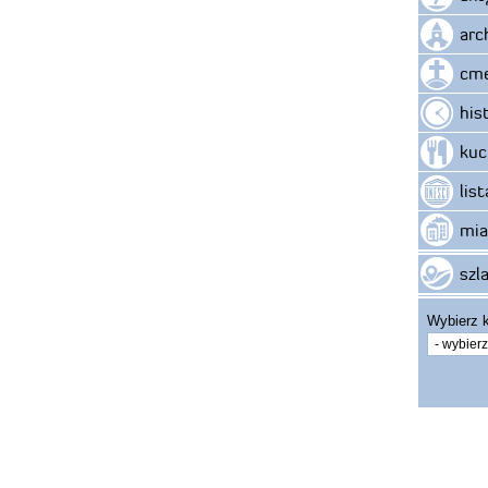
arc
cme
his
kuc
lis
mia
szla
Wybierz k