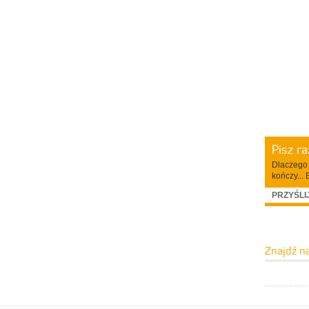
Pisz r
Dlaczego 
kończy... 
PRZYŚLI
Znajdź n