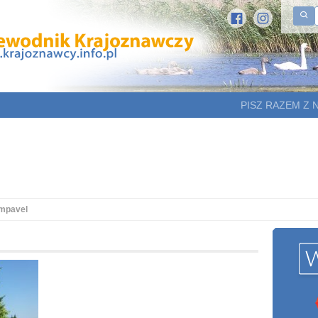
PISZ RAZEM Z 
mpavel