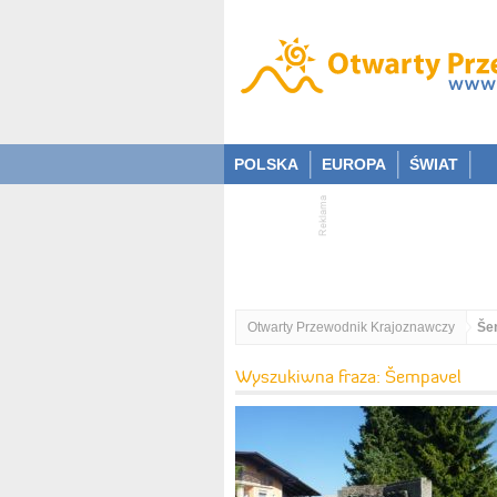
POLSKA
EUROPA
ŚWIAT
Otwarty Przewodnik Krajoznawczy
Še
Wyszukiwna fraza: Šempavel