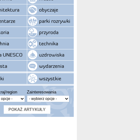
hitektura
obyczaje
ntarze
parki rozrywki
toria
przyroda
hnia
technika
ta UNESCO
uzdrowiska
sta
wydarzenia
ki
wszystkie
raj/region
Zainteresowania