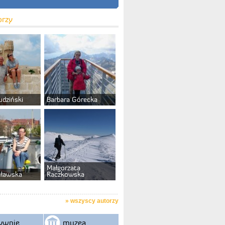
orzy
udziński
Barbara Górecka
Małgorzata
uławska
Raczkowska
»
wszyscy autorzy
ywnie
muzea