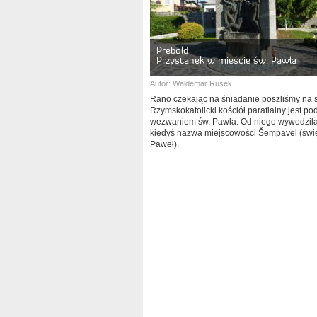
Prebold
Przystanek w mieście św. Pawła
Autor:
Waldemar Rusek
Rano czekając na śniadanie poszliśmy na 
Rzymskokatolicki kościół parafialny jest po
wezwaniem św. Pawła. Od niego wywodziła
kiedyś nazwa miejscowości Šempavel (świ
Paweł).