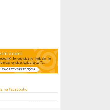
azem z nami
otwarty? Bo jego pisanie nigdy się nie
Bo może go pisać każdy, także Ty...
J SWÓJ TEKST I ZDJĘCIA
as na Facebooku