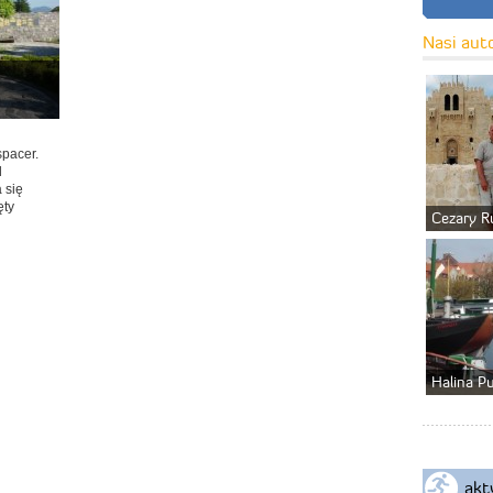
Nasi aut
spacer.
d
 się
ęty
Cezary R
Halina P
akt