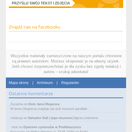
PRZYŚLIJ SWÓJ TEKST I ZDJĘCIA
Znajdź nas na Facebooku
Wszystkie materiały zamieszczone na naszym portalu chronione
są prawem autorskim. Możesz skopiować je na własny użytek.
Jeśli chcesz rozpowszechniać je dla zysku bez zgody redakcji i
autora – szukaj adwokata!
Mapa strony
|
Archiwum
|
Regulamin
Ostatnie komentarze
Zuzanna
on
Dom Jana Długosza
W domu Długosza znajduje się dziś muzeum parafialn…
redakcja
on
Salvador Dali i jego muzeum
Zdjęcia zmienione.
~nick
on
Opactwo cystersów w Podklasztorzu
Nazywam się Wełpa Wiesław ur. 23 06 1936r na Podkl…