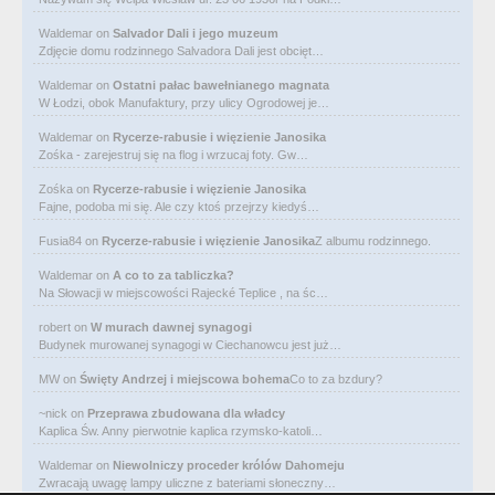
Waldemar
on
Salvador Dali i jego muzeum
Zdjęcie domu rodzinnego Salvadora Dali jest obcięt…
Waldemar
on
Ostatni pałac bawełnianego magnata
W Łodzi, obok Manufaktury, przy ulicy Ogrodowej je…
Waldemar
on
Rycerze-rabusie i więzienie Janosika
Zośka - zarejestruj się na flog i wrzucaj foty. Gw…
Zośka
on
Rycerze-rabusie i więzienie Janosika
Fajne, podoba mi się. Ale czy ktoś przejrzy kiedyś…
Fusia84
on
Rycerze-rabusie i więzienie Janosika
Z albumu rodzinnego.
Waldemar
on
A co to za tabliczka?
Na Słowacji w miejscowości Rajecké Teplice , na śc…
robert
on
W murach dawnej synagogi
Budynek murowanej synagogi w Ciechanowcu jest już…
MW
on
Święty Andrzej i miejscowa bohema
Co to za bzdury?
~nick
on
Przeprawa zbudowana dla władcy
Kaplica Św. Anny pierwotnie kaplica rzymsko-katoli…
Waldemar
on
Niewolniczy proceder królów Dahomeju
Zwracają uwagę lampy uliczne z bateriami słoneczny…