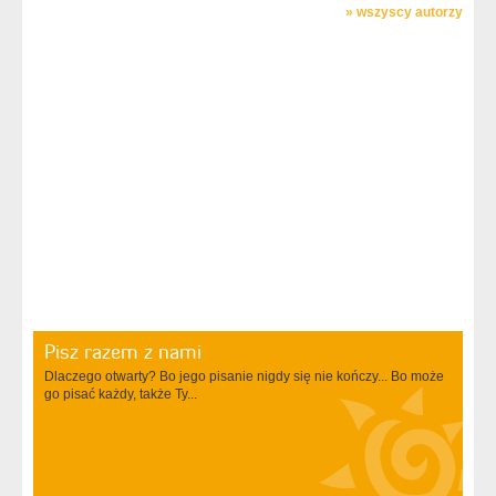
»
wszyscy autorzy
Pisz razem z nami
Dlaczego otwarty? Bo jego pisanie nigdy się nie kończy... Bo może
go pisać każdy, także Ty...