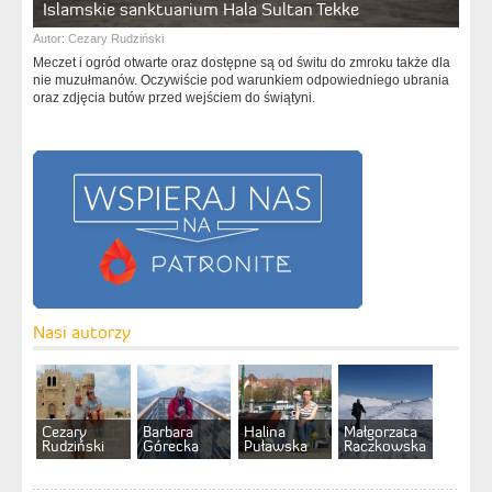
Islamskie sanktuarium Hala Sultan Tekke
Autor:
Cezary Rudziński
Meczet i ogród otwarte oraz dostępne są od świtu do zmroku także dla
nie muzułmanów. Oczywiście pod warunkiem odpowiedniego ubrania
oraz zdjęcia butów przed wejściem do świątyni.
Nasi autorzy
Cezary
Barbara
Halina
Małgorzata
Rudziński
Górecka
Puławska
Raczkowska