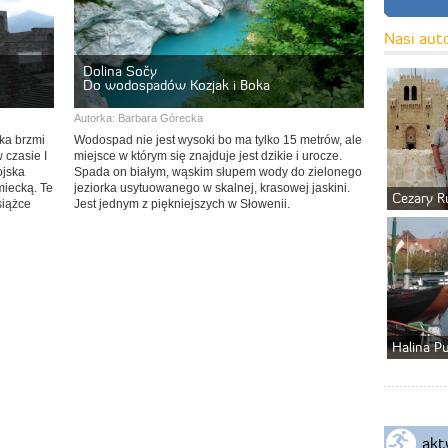
Nasi aut
Dolina Sočy
Do wodospadów Kozjak i Boka
Autorka:
Barbara Górecka
ka brzmi
Wodospad nie jest wysoki bo ma tylko 15 metrów, ale
 czasie I
miejsce w którym się znajduje jest dzikie i urocze.
ojska
Spada on białym, wąskim słupem wody do zielonego
miecką. Te
jeziorka usytuowanego w skalnej, krasowej jaskini.
Cezary R
siążce
Jest jednym z piękniejszych w Słowenii.
Halina P
akt