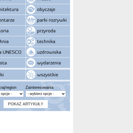
hitektura
obyczaje
ntarze
parki rozrywki
toria
przyroda
hnia
technika
ta UNESCO
uzdrowiska
sta
wydarzenia
ki
wszystkie
raj/region
Zainteresowania