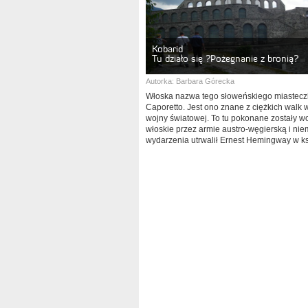
Kobarid
Tu działo się ?Pożegnanie z bronią?
Autorka:
Barbara Górecka
Włoska nazwa tego słoweńskiego miastecz
Caporetto. Jest ono znane z ciężkich walk w
wojny światowej. To tu pokonane zostały w
włoskie przez armie austro-węgierską i nie
wydarzenia utrwalił Ernest Hemingway w k
„Pożegnanie z bronią”.