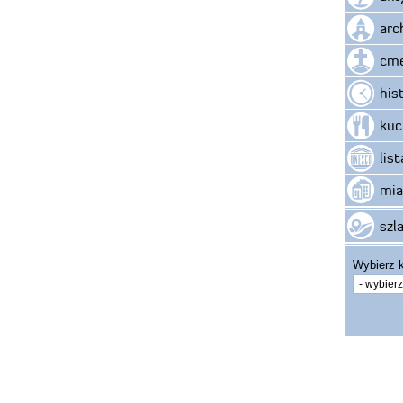
arc
cme
his
kuc
lis
mia
szla
Wybierz k