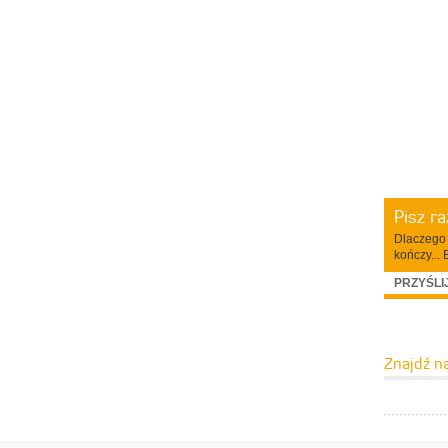
Pisz r
Dlaczego 
kończy... 
PRZYŚLI
Znajdź n