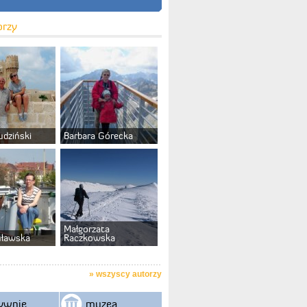
orzy
udziński
Barbara Górecka
Małgorzata
uławska
Raczkowska
»
wszyscy autorzy
ywnie
muzea