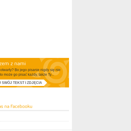
azem z nami
otwarty? Bo jego pisanie nigdy się nie
Bo może go pisać każdy, także Ty...
J SWÓJ TEKST I ZDJĘCIA
as na Facebooku