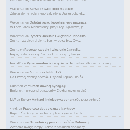
Waldemar
on
Salvador Dali i jego muzeum
Zdjęcie domu rodzinnego Salvadora Dali jest obcięt…
Waldemar
on
Ostatni pałac bawełnianego magnata
W Łodzi, obok Manufaktury, przy ulicy Ogrodowej je…
Waldemar
on
Rycerze-rabusie i więzienie Janosika
Zośka - zarejestruj się na flog i wrzucaj foty. Gw…
Zośka
on
Rycerze-rabusie i więzienie Janosika
Fajne, podoba mi się. Ale czy ktoś przejrzy kiedyś…
Fusia84
on
Rycerze-rabusie i więzienie Janosika
Z albumu rodzinnego.
Waldemar
on
A co to za tabliczka?
Na Słowacji w miejscowości Rajecké Teplice , na śc…
robert
on
W murach dawnej synagogi
Budynek murowanej synagogi w Ciechanowcu jest już…
MW
on
Święty Andrzej i miejscowa bohema
Co to za bzdury?
~nick
on
Przeprawa zbudowana dla władcy
Kaplica Św. Anny pierwotnie kaplica rzymsko-katoli…
Waldemar
on
Niewolniczy proceder królów Dahomeju
Zwracają uwagę lampy uliczne z bateriami słoneczny…