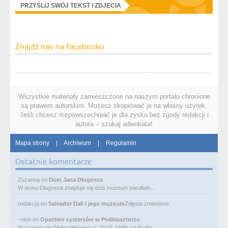
PRZYŚLIJ SWÓJ TEKST I ZDJĘCIA
Znajdź nas na Facebooku
Wszystkie materiały zamieszczone na naszym portalu chronione
są prawem autorskim. Możesz skopiować je na własny użytek.
Jeśli chcesz rozpowszechniać je dla zysku bez zgody redakcji i
autora – szukaj adwokata!
Mapa strony
|
Archiwum
|
Regulamin
Ostatnie komentarze
Zuzanna
on
Dom Jana Długosza
W domu Długosza znajduje się dziś muzeum parafialn…
redakcja
on
Salvador Dali i jego muzeum
Zdjęcia zmienione.
~nick
on
Opactwo cystersów w Podklasztorzu
Nazywam się Wełpa Wiesław ur. 23 06 1936r na Podkl…