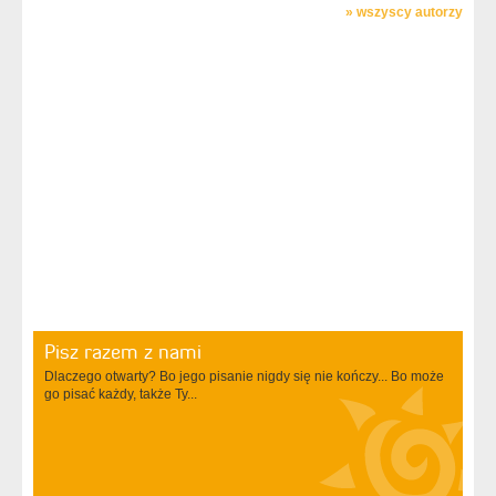
»
wszyscy autorzy
Pisz razem z nami
Dlaczego otwarty? Bo jego pisanie nigdy się nie kończy... Bo może
go pisać każdy, także Ty...