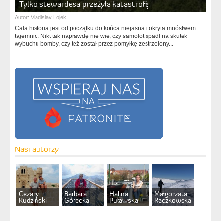
Tylko stewardesa przeżyła katastrofę
Autor:
Vladislav Lojek
Cała historia jest od początku do końca niejasna i okryta mnóstwem
tajemnic. Nikt tak naprawdę nie wie, czy samolot spadł na skutek
wybuchu bomby, czy też został przez pomyłkę zestrzelony...
Nasi autorzy
Cezary
Barbara
Halina
Małgorzata
Rudziński
Górecka
Puławska
Raczkowska