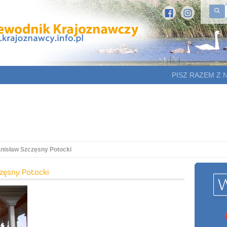
PISZ RAZEM Z 
anisław Szczęsny Potocki
zęsny Potocki