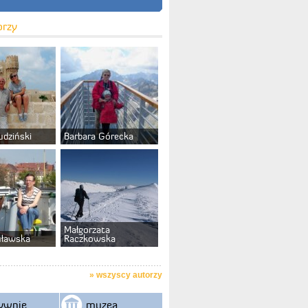
orzy
udziński
Barbara Górecka
Małgorzata
uławska
Raczkowska
»
wszyscy autorzy
ywnie
muzea