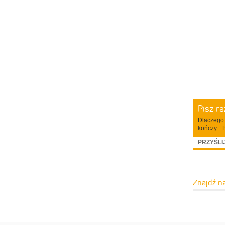
Pisz r
Dlaczego 
kończy... 
PRZYŚLI
Znajdź n