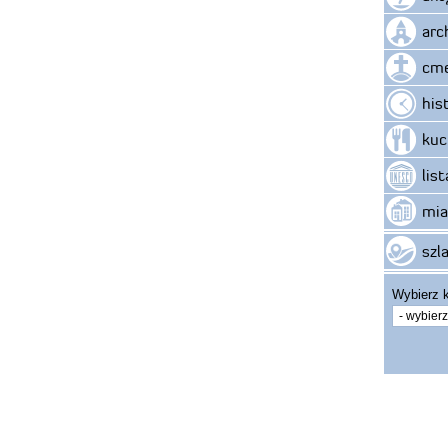
arc
cme
his
kuc
lis
mia
szla
Wybierz k