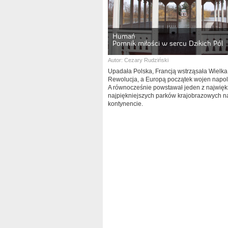
Humań
Pomnik miłości w sercu Dzikich Pól
Autor:
Cezary Rudziński
Upadała Polska, Francją wstrząsała Wielka
Rewolucja, a Europą początek wojen napol
A równocześnie powstawał jeden z najwięk
najpiękniejszych parków krajobrazowych 
kontynencie.