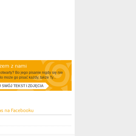
azem z nami
otwarty? Bo jego pisanie nigdy się nie
Bo może go pisać każdy, także Ty...
J SWÓJ TEKST I ZDJĘCIA
as na Facebooku