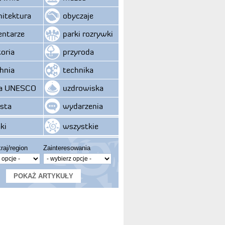
hitektura
obyczaje
ntarze
parki rozrywki
toria
przyroda
hnia
technika
ta UNESCO
uzdrowiska
sta
wydarzenia
ki
wszystkie
raj/region
Zainteresowania