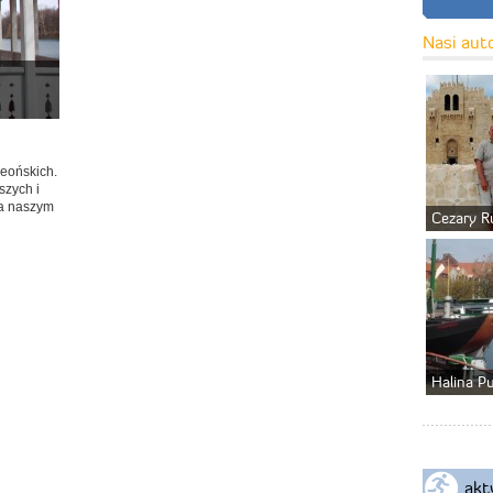
Nasi aut
eońskich.
szych i
na naszym
Cezary R
Halina P
akt