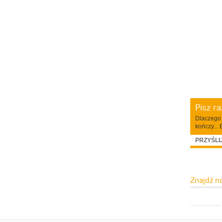
Pisz r
Dlaczego 
kończy... 
PRZYŚLI
Znajdź n