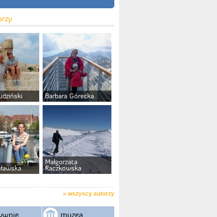
orzy
udziński
Barbara Górecka
Małgorzata
uławska
Raczkowska
»
wszyscy autorzy
ywnie
muzea