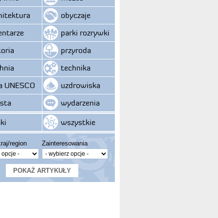
hitektura
obyczaje
ntarze
parki rozrywki
toria
przyroda
hnia
technika
ta UNESCO
uzdrowiska
sta
wydarzenia
ki
wszystkie
raj/region
Zainteresowania