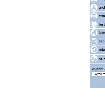
arc
cme
his
kuc
lis
mia
szla
Wybierz k