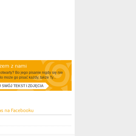
azem z nami
otwarty? Bo jego pisanie nigdy się nie
Bo może go pisać każdy, także Ty...
J SWÓJ TEKST I ZDJĘCIA
as na Facebooku