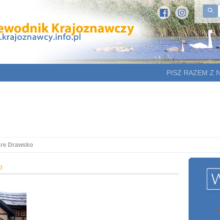
PISZ RAZEM Z 
are Drawsko
o