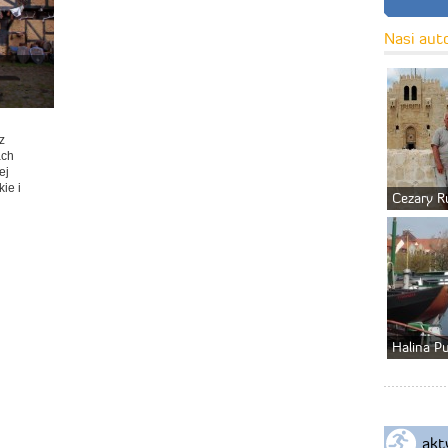
Nasi aut
z
ach
ej
ie i
Cezary R
Halina P
akt