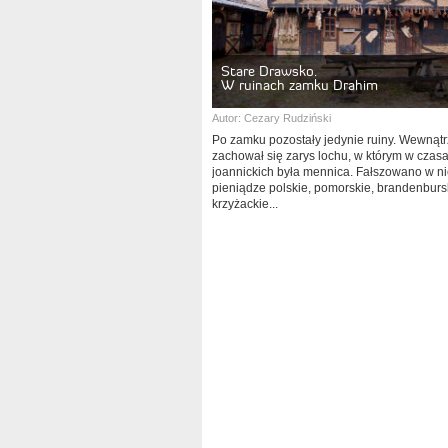
Stare Drawsko.
W ruinach zamku Drahim
Autor:
Cezary Rudziński
Po zamku pozostały jedynie ruiny. Wewnątr
zachował się zarys lochu, w którym w czas
joannickich była mennica. Fałszowano w ni
pieniądze polskie, pomorskie, brandenbursk
krzyżackie...