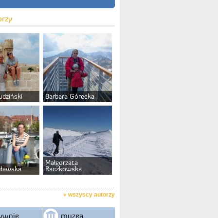
orzy
udziński
Barbara Górecka
Małgorzata
uławska
Raczkowska
»
wszyscy autorzy
ywnie
muzea