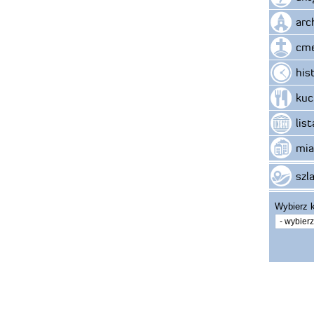
arc
cme
his
kuc
lis
mia
szla
Wybierz k