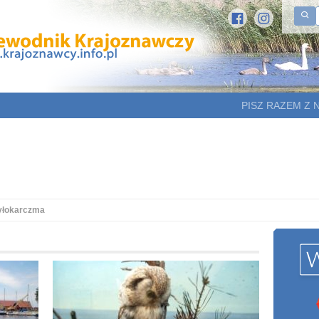
PISZ RAZEM Z 
yłokarczma