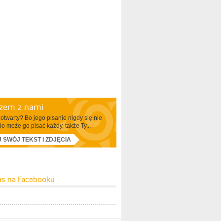
azem z nami
otwarty? Bo jego pisanie nigdy się nie
Bo może go pisać każdy, także Ty...
J SWÓJ TEKST I ZDJĘCIA
as na Facebooku