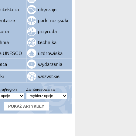
hitektura
obyczaje
ntarze
parki rozrywki
toria
przyroda
hnia
technika
ta UNESCO
uzdrowiska
sta
wydarzenia
ki
wszystkie
raj/region
Zainteresowania