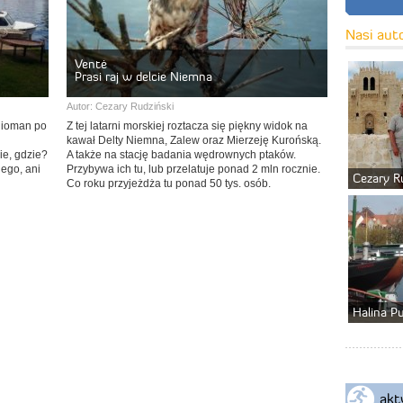
Nasi aut
Ventė
Prasi raj w delcie Niemna
Autor:
Cezary Rudziński
Nioman po
Z tej latarni morskiej roztacza się piękny widok na
kawał Delty Niemna, Zalew oraz Mierzeję Kurońską.
ie, gdzie?
A także na stację badania wędrownych ptaków.
ego, ani
Przybywa ich tu, lub przelatuje ponad 2 mln rocznie.
Cezary R
Co roku przyjeżdża tu ponad 50 tys. osób.
Halina P
akt