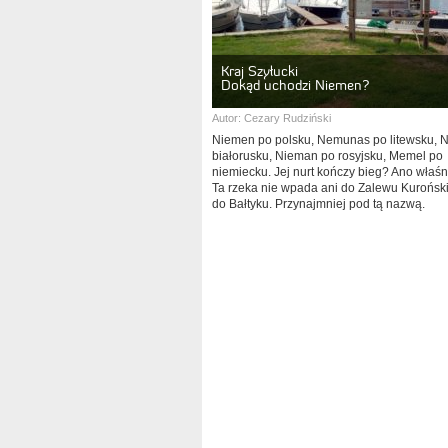
Kraj Szyłucki
Dokąd uchodzi Niemen?
Autor:
Cezary Rudziński
Niemen po polsku, Nemunas po litewsku, 
białorusku, Nieman po rosyjsku, Memel po
niemiecku. Jej nurt kończy bieg? Ano właśn
Ta rzeka nie wpada ani do Zalewu Kuroński
do Bałtyku. Przynajmniej pod tą nazwą.