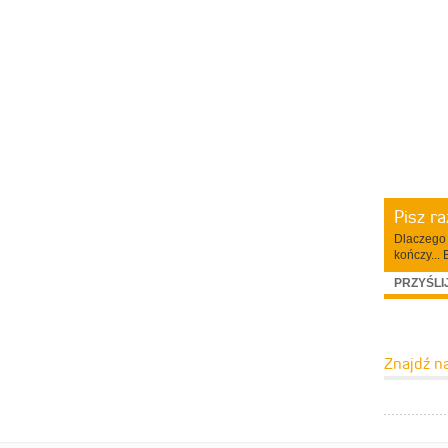
Pisz r
Dlaczego 
kończy... 
PRZYŚLI
Znajdź n