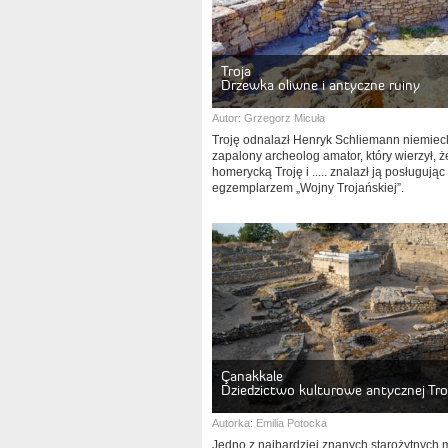
Troja
Drzewka oliwne i antyczne ruiny
Autor:
Grzegorz Micuła
Troję odnalazł Henryk Schliemann niemieck
zapalony archeolog amator, który wierzył, ż
homerycką Troję i ..... znalazł ją posługując
egzemplarzem „Wojny Trojańskiej”.
Çanakkale
Dziedzictwo kulturowe antycznej Tro
Autorka:
Emilia Potocka
Jedno z najbardziej znanych starożytnych m