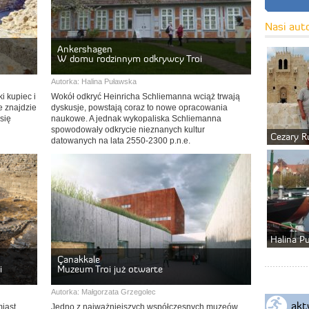
Nasi aut
Ankershagen
W domu rodzinnym odkrywcy Troi
Autorka:
Halina Puławska
i kupiec i
Wokół odkryć Heinricha Schliemanna wciąż trwają
e znajdzie
dyskusje, powstają coraz to nowe opracowania
 się
naukowe. A jednak wykopaliska Schliemanna
spowodowały odkrycie nieznanych kultur
Cezary R
datowanych na lata 2550-2300 p.n.e.
Halina P
Çanakkale
i
Muzeum Troi już otwarte
Autorka:
Małgorzata Grzegolec
akt
iast,
Jedno z najważniejszych współczesnych muzeów