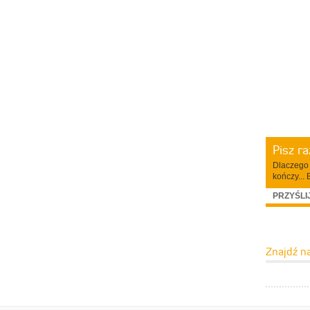
Pisz r
Dlaczego 
kończy... 
PRZYŚLI
Znajdź n