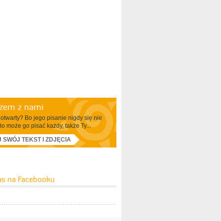
azem z nami
otwarty? Bo jego pisanie nigdy się nie
Bo może go pisać każdy, także Ty...
J SWÓJ TEKST I ZDJĘCIA
as na Facebooku