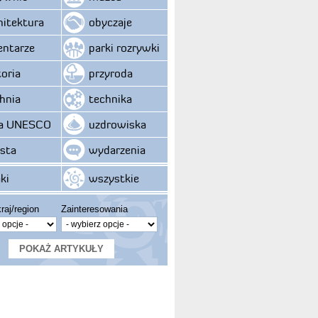
hitektura
obyczaje
ntarze
parki rozrywki
toria
przyroda
hnia
technika
ta UNESCO
uzdrowiska
sta
wydarzenia
ki
wszystkie
raj/region
Zainteresowania