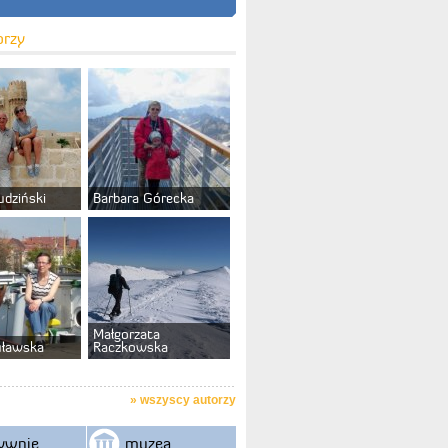
orzy
udziński
Barbara Górecka
Małgorzata
uławska
Raczkowska
»
wszyscy autorzy
ywnie
muzea