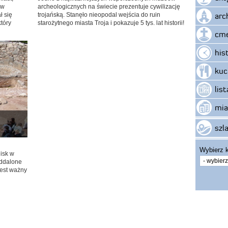
 w
archeologicznych na świecie prezentuje cywilizację
arc
ł się
trojańską. Stanęło nieopodal wejścia do ruin
który
starożytnego miasta Troja i pokazuje 5 tys. lat historii!
cme
his
kuc
lis
mia
szla
Wybierz k
isk w
oddalone
jest ważny