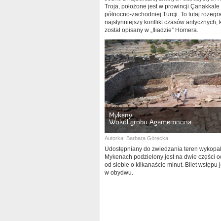
Troja, położone jest w prowincji Çanakkale
północno-zachodniej Turcji. To tutaj rozegra
najsłynniejszy konflikt czasów antycznych, 
został opisany w „Iliadzie” Homera.
Mykeny
Wokół grobu Agamemnona
Autorka:
Barbara Górecka
Udostępniany do zwiedzania teren wykopal
Mykenach podzielony jest na dwie części 
od siebie o kilkanaście minut. Bilet wstępu 
w obydwu.