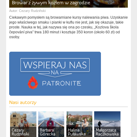
Browar z żywym kozłem w zagrodzie
Autor:
Cezary Rudziński
Ciekawym pomysłem są browarniane kursy nalewania piwa. Uzyskanie
jego właściwego smaku i pianki w kuflu nie jest, jak się okazuje, takie
proste. Nauka w tej, jak nazywa się ona po czesku, „Kozlova škola
čepování piva” trwa 180 minut i kosztuje 350 koron (około 60 zł) od
osoby.
Nasi autorzy
Cezary
Barbara
Halina
Małgorzata
Rudziński
Górecka
Puławska
Raczkowska