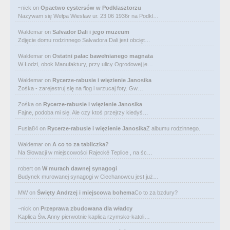
~nick
on
Opactwo cystersów w Podklasztorzu
Nazywam się Wełpa Wiesław ur. 23 06 1936r na Podkl…
Waldemar
on
Salvador Dali i jego muzeum
Zdjęcie domu rodzinnego Salvadora Dali jest obcięt…
Waldemar
on
Ostatni pałac bawełnianego magnata
W Łodzi, obok Manufaktury, przy ulicy Ogrodowej je…
Waldemar
on
Rycerze-rabusie i więzienie Janosika
Zośka - zarejestruj się na flog i wrzucaj foty. Gw…
Zośka
on
Rycerze-rabusie i więzienie Janosika
Fajne, podoba mi się. Ale czy ktoś przejrzy kiedyś…
Fusia84
on
Rycerze-rabusie i więzienie Janosika
Z albumu rodzinnego.
Waldemar
on
A co to za tabliczka?
Na Słowacji w miejscowości Rajecké Teplice , na śc…
robert
on
W murach dawnej synagogi
Budynek murowanej synagogi w Ciechanowcu jest już…
MW
on
Święty Andrzej i miejscowa bohema
Co to za bzdury?
~nick
on
Przeprawa zbudowana dla władcy
Kaplica Św. Anny pierwotnie kaplica rzymsko-katoli…