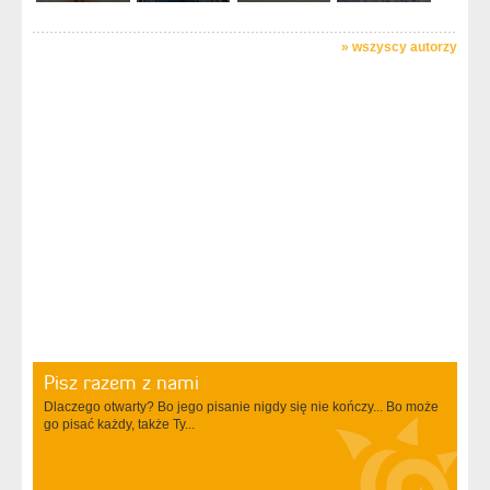
»
wszyscy autorzy
Pisz razem z nami
Dlaczego otwarty? Bo jego pisanie nigdy się nie kończy... Bo może
go pisać każdy, także Ty...