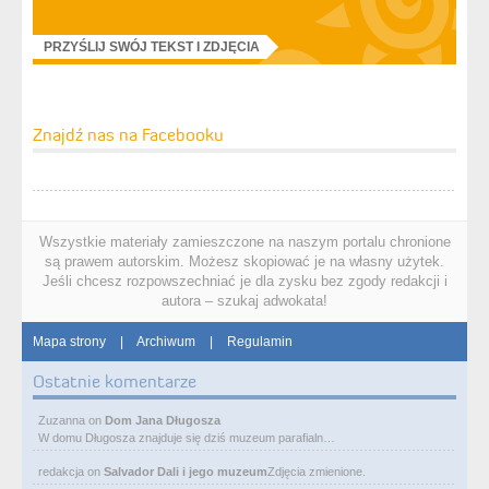
PRZYŚLIJ SWÓJ TEKST I ZDJĘCIA
Znajdź nas na Facebooku
Wszystkie materiały zamieszczone na naszym portalu chronione
są prawem autorskim. Możesz skopiować je na własny użytek.
Jeśli chcesz rozpowszechniać je dla zysku bez zgody redakcji i
autora – szukaj adwokata!
Mapa strony
|
Archiwum
|
Regulamin
Ostatnie komentarze
Zuzanna
on
Dom Jana Długosza
W domu Długosza znajduje się dziś muzeum parafialn…
redakcja
on
Salvador Dali i jego muzeum
Zdjęcia zmienione.