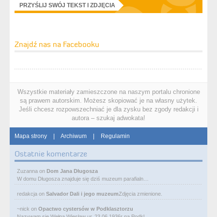
PRZYŚLIJ SWÓJ TEKST I ZDJĘCIA
Znajdź nas na Facebooku
Wszystkie materiały zamieszczone na naszym portalu chronione
są prawem autorskim. Możesz skopiować je na własny użytek.
Jeśli chcesz rozpowszechniać je dla zysku bez zgody redakcji i
autora – szukaj adwokata!
Mapa strony
|
Archiwum
|
Regulamin
Ostatnie komentarze
Zuzanna
on
Dom Jana Długosza
W domu Długosza znajduje się dziś muzeum parafialn…
redakcja
on
Salvador Dali i jego muzeum
Zdjęcia zmienione.
~nick
on
Opactwo cystersów w Podklasztorzu
Nazywam się Wełpa Wiesław ur. 23 06 1936r na Podkl…