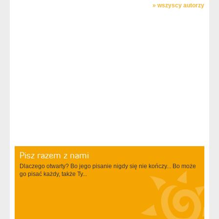
»
wszyscy autorzy
Pisz razem z nami
Dlaczego otwarty? Bo jego pisanie nigdy się nie kończy... Bo może
go pisać każdy, także Ty...