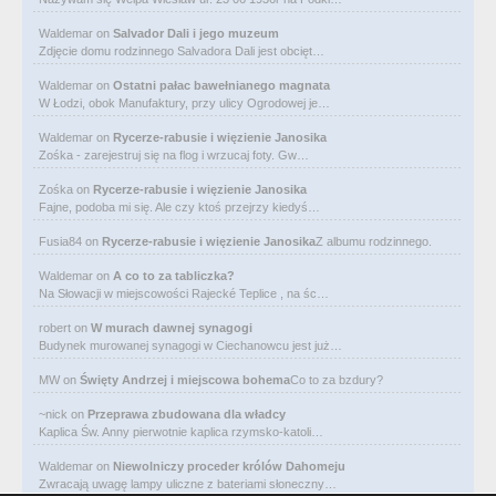
Waldemar
on
Salvador Dali i jego muzeum
Zdjęcie domu rodzinnego Salvadora Dali jest obcięt…
Waldemar
on
Ostatni pałac bawełnianego magnata
W Łodzi, obok Manufaktury, przy ulicy Ogrodowej je…
Waldemar
on
Rycerze-rabusie i więzienie Janosika
Zośka - zarejestruj się na flog i wrzucaj foty. Gw…
Zośka
on
Rycerze-rabusie i więzienie Janosika
Fajne, podoba mi się. Ale czy ktoś przejrzy kiedyś…
Fusia84
on
Rycerze-rabusie i więzienie Janosika
Z albumu rodzinnego.
Waldemar
on
A co to za tabliczka?
Na Słowacji w miejscowości Rajecké Teplice , na śc…
robert
on
W murach dawnej synagogi
Budynek murowanej synagogi w Ciechanowcu jest już…
MW
on
Święty Andrzej i miejscowa bohema
Co to za bzdury?
~nick
on
Przeprawa zbudowana dla władcy
Kaplica Św. Anny pierwotnie kaplica rzymsko-katoli…
Waldemar
on
Niewolniczy proceder królów Dahomeju
Zwracają uwagę lampy uliczne z bateriami słoneczny…