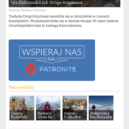
Via Dolorosa, czyli Droga Krzyżowa
Autorka:
Barbara Górecka
Tradycja Drogi Krzyżowej narodziła się w Jerozolimie w czasach
bizantyjskich. Rozpowszechniła się w okresie krucjat. W całym świecie
chrześcijańskim było to zasługą franciszkanów.
Nasi autorzy
Cezary
Barbara
Halina
Małgorzata
Rudziński
Górecka
Puławska
Raczkowska