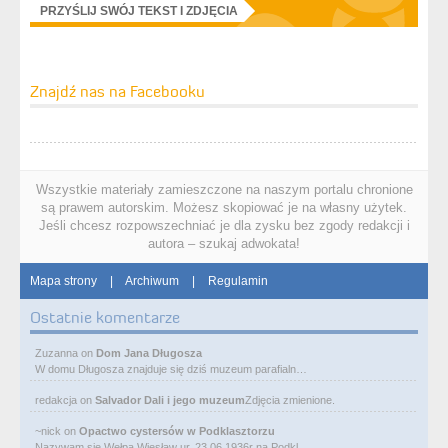
PRZYŚLIJ SWÓJ TEKST I ZDJĘCIA
Znajdź nas na Facebooku
Wszystkie materiały zamieszczone na naszym portalu chronione
są prawem autorskim. Możesz skopiować je na własny użytek.
Jeśli chcesz rozpowszechniać je dla zysku bez zgody redakcji i
autora – szukaj adwokata!
Mapa strony
|
Archiwum
|
Regulamin
Ostatnie komentarze
Zuzanna
on
Dom Jana Długosza
W domu Długosza znajduje się dziś muzeum parafialn…
redakcja
on
Salvador Dali i jego muzeum
Zdjęcia zmienione.
~nick
on
Opactwo cystersów w Podklasztorzu
Nazywam się Wełpa Wiesław ur. 23 06 1936r na Podkl…