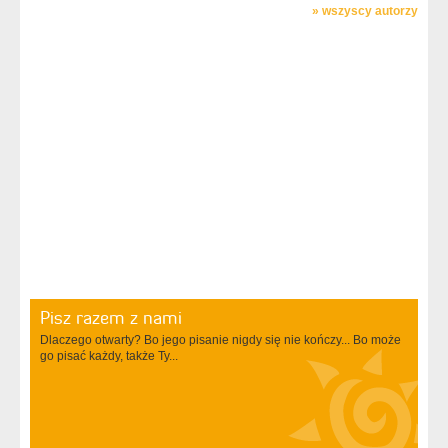
»
wszyscy autorzy
Pisz razem z nami
Dlaczego otwarty? Bo jego pisanie nigdy się nie kończy... Bo może
go pisać każdy, także Ty...