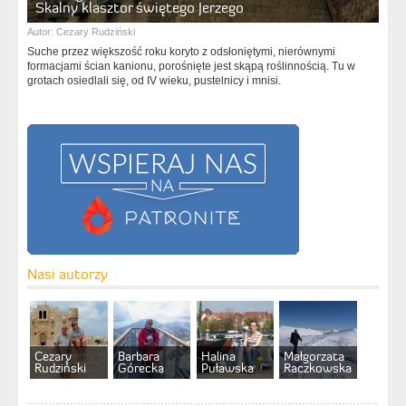
Skalny klasztor świętego Jerzego
Autor:
Cezary Rudziński
Suche przez większość roku koryto z odsłoniętymi, nierównymi
formacjami ścian kanionu, porośnięte jest skąpą roślinnością. Tu w
grotach osiedlali się, od IV wieku, pustelnicy i mnisi.
Nasi autorzy
Cezary
Barbara
Halina
Małgorzata
Rudziński
Górecka
Puławska
Raczkowska