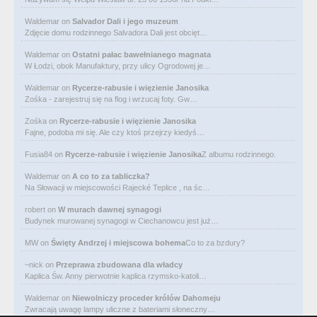
Waldemar
on
Salvador Dali i jego muzeum
Zdjęcie domu rodzinnego Salvadora Dali jest obcięt…
Waldemar
on
Ostatni pałac bawełnianego magnata
W Łodzi, obok Manufaktury, przy ulicy Ogrodowej je…
Waldemar
on
Rycerze-rabusie i więzienie Janosika
Zośka - zarejestruj się na flog i wrzucaj foty. Gw…
Zośka
on
Rycerze-rabusie i więzienie Janosika
Fajne, podoba mi się. Ale czy ktoś przejrzy kiedyś…
Fusia84
on
Rycerze-rabusie i więzienie Janosika
Z albumu rodzinnego.
Waldemar
on
A co to za tabliczka?
Na Słowacji w miejscowości Rajecké Teplice , na śc…
robert
on
W murach dawnej synagogi
Budynek murowanej synagogi w Ciechanowcu jest już…
MW
on
Święty Andrzej i miejscowa bohema
Co to za bzdury?
~nick
on
Przeprawa zbudowana dla władcy
Kaplica Św. Anny pierwotnie kaplica rzymsko-katoli…
Waldemar
on
Niewolniczy proceder królów Dahomeju
Zwracają uwagę lampy uliczne z bateriami słoneczny…