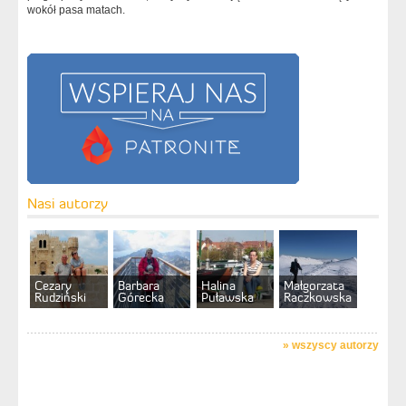
wokół pasa matach.
Nasi autorzy
Cezary
Barbara
Halina
Małgorzata
Rudziński
Górecka
Puławska
Raczkowska
»
wszyscy autorzy