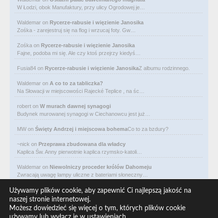
W Łodzi, obok Manufaktury, przy ulicy Ogrodowej je…
Waldemar
on
Rycerze-rabusie i więzienie Janosika
Zośka - zarejestruj się na flog i wrzucaj foty. Gw…
Zośka
on
Rycerze-rabusie i więzienie Janosika
Fajne, podoba mi się. Ale czy ktoś przejrzy kiedyś…
Fusia84
on
Rycerze-rabusie i więzienie Janosika
Z albumu rodzinnego.
Waldemar
on
A co to za tabliczka?
Na Słowacji w miejscowości Rajecké Teplice , na śc…
robert
on
W murach dawnej synagogi
Budynek murowanej synagogi w Ciechanowcu jest już…
MW
on
Święty Andrzej i miejscowa bohema
Co to za bzdury?
~nick
on
Przeprawa zbudowana dla władcy
Kaplica Św. Anny pierwotnie kaplica rzymsko-katoli…
Waldemar
on
Niewolniczy proceder królów Dahomeju
Zwracają uwagę lampy uliczne z bateriami słoneczny…
Waldemar
on
Adam Asnyk. Poeta z mojego miasta
Używamy plików cookie, aby zapewnić Ci najlepszą jakość na
CIEKAWOSTKA że pod banderą Malty pływa statek m/v…
naszej stronie internetowej.
Możesz dowiedzieć się więcej o tym, których plików cookie
Waldemar
on
Historia na Wawelskim Wzgórzu
używamy lub wyłącz je w
ustawieniach
.