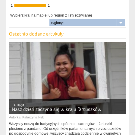
1
1
1
1
Wybierz kraj na mapie lub region z listy rozwijanej
regiony:
Ostatnio dodane artykuły
Tonga
Nasz dzień zaczyna się w kraju fartuszków
Autorka:
Katarzyna Pąk
Wszyscy noszą do tradycyjnych spódnic – sarongów – fartuszki
plecione z pandanu. Od urzędników parlamentarnych przez uczniów
po gospodynie domowe, wszyscy chadzają codziennie w owiniętych