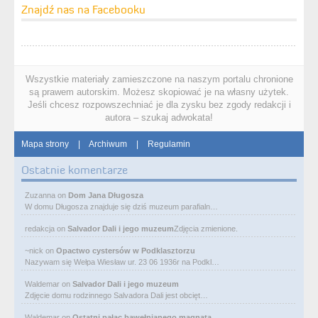
Znajdź nas na Facebooku
Wszystkie materiały zamieszczone na naszym portalu chronione
są prawem autorskim. Możesz skopiować je na własny użytek.
Jeśli chcesz rozpowszechniać je dla zysku bez zgody redakcji i
autora – szukaj adwokata!
Mapa strony
|
Archiwum
|
Regulamin
Ostatnie komentarze
Zuzanna
on
Dom Jana Długosza
W domu Długosza znajduje się dziś muzeum parafialn…
redakcja
on
Salvador Dali i jego muzeum
Zdjęcia zmienione.
~nick
on
Opactwo cystersów w Podklasztorzu
Nazywam się Wełpa Wiesław ur. 23 06 1936r na Podkl…
Waldemar
on
Salvador Dali i jego muzeum
Zdjęcie domu rodzinnego Salvadora Dali jest obcięt…
Waldemar
on
Ostatni pałac bawełnianego magnata