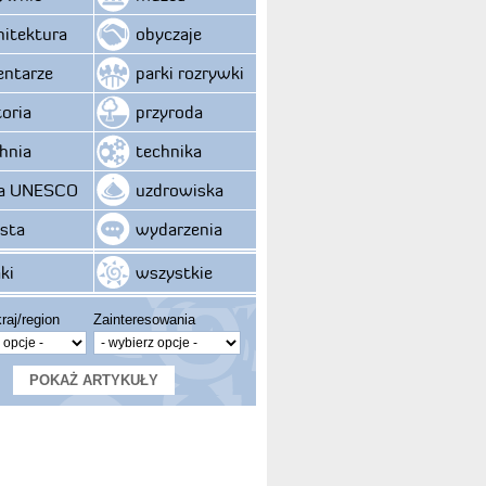
hitektura
obyczaje
ntarze
parki rozrywki
toria
przyroda
hnia
technika
ta UNESCO
uzdrowiska
sta
wydarzenia
ki
wszystkie
raj/region
Zainteresowania