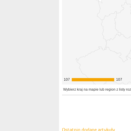
107
107
107
107
Wybierz kraj na mapie lub region z listy ro
Ostatnio dodane artykuły