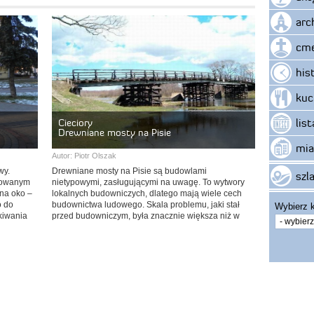
arc
cme
his
kuc
lis
Cieciory
Drewniane mosty na Pisie
mia
Autor:
Piotr Olszak
wy.
Drewniane mosty na Pisie są budowlami
szla
ukowanym
nietypowymi, zasługującymi na uwagę. To wytwory
na oko –
lokalnych budowniczych, dlatego mają wiele cech
o do
budownictwa ludowego. Skala problemu, jaki stał
Wybierz k
kiwania
przed budowniczym, była znacznie większa niż w
przypadku chaty drewnianej, czy nawet kościoła.