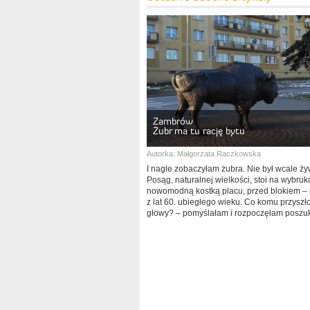
Zambrów
Żubr ma tu rację bytu
Autorka:
Małgorzata Raczkowska
I nagle zobaczyłam żubra. Nie był wcale ży
Posąg, naturalnej wielkości, stoi na wybr
nowomodną kostką placu, przed blokiem – 
z lat 60. ubiegłego wieku. Co komu przyszł
głowy? – pomyślałam i rozpoczęłam poszu
rozwiązania tej zagadki...