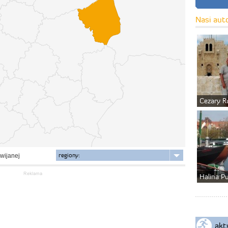
Nasi aut
Cezary R
regiony:
zwijanej
Halina P
akt