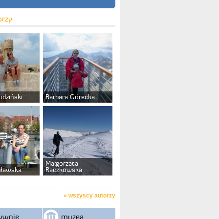
orzy
udziński
Barbara Górecka
Małgorzata
uławska
Raczkowska
»
wszyscy autorzy
ywnie
muzea