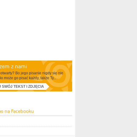
azem z nami
otwarty? Bo jego pisanie nigdy się nie
Bo może go pisać każdy, także Ty...
J SWÓJ TEKST I ZDJĘCIA
as na Facebooku