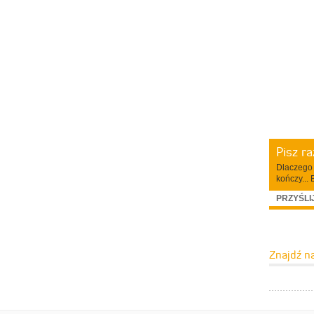
Pisz r
Dlaczego 
kończy... 
PRZYŚLI
Znajdź n