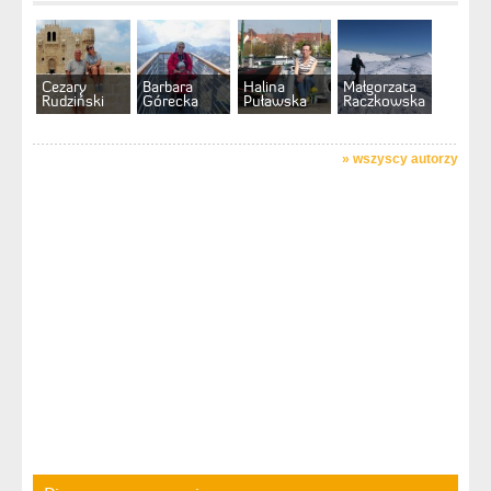
Cezary
Barbara
Halina
Małgorzata
Rudziński
Górecka
Puławska
Raczkowska
»
wszyscy autorzy