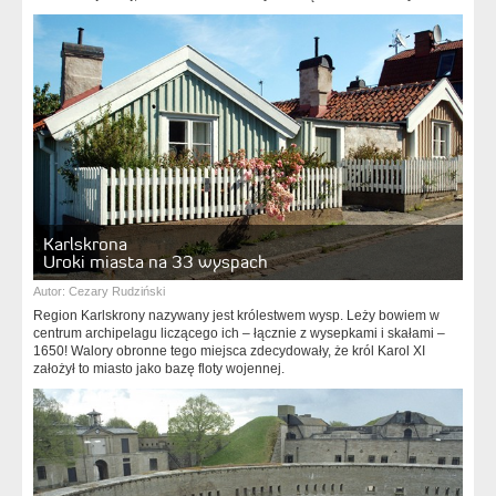
Karlskrona
Uroki miasta na 33 wyspach
Autor:
Cezary Rudziński
Region Karlskrony nazywany jest królestwem wysp. Leży bowiem w
centrum archipelagu liczącego ich – łącznie z wysepkami i skałami –
1650! Walory obronne tego miejsca zdecydowały, że król Karol XI
założył to miasto jako bazę floty wojennej.