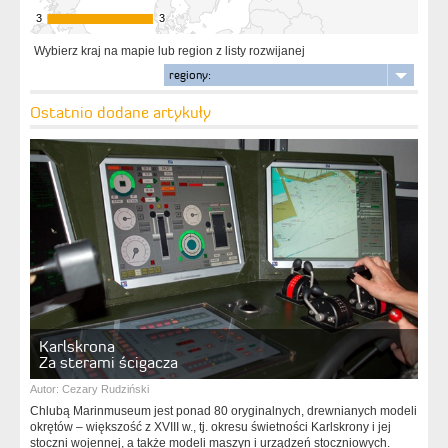
3
3
3
3
Wybierz kraj na mapie lub region z listy rozwijanej
regiony:
Ostatnio dodane artykuły
Karlskrona
Za sterami ścigacza
Autor:
Cezary Rudziński
Chlubą Marinmuseum jest ponad 80 oryginalnych, drewnianych modeli
okrętów – większość z XVIII w., tj. okresu świetności Karlskrony i jej
stoczni wojennej, a także modeli maszyn i urządzeń stoczniowych.