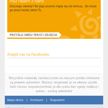
Pisz razem z nami
Dlaczego otwarty? Bo jego pisanie nigdy się nie kończy... Bo może
go pisać każdy, także Ty...
PRZYŚLIJ SWÓJ TEKST I ZDJĘCIA
Znajdź nas na Facebooku
Wszystkie materiały zamieszczone na naszym portalu chronione
są prawem autorskim. Możesz skopiować je na własny użytek.
Jeśli chcesz rozpowszechniać je dla zysku bez zgody redakcji i
autora – szukaj adwokata!
Mapa strony
|
Archiwum
|
Regulamin