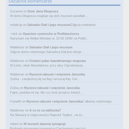
Ostatnie komentarze
Zuzanna
on
Dom Jana Długosza
W domu Długosza znajduje się dziś muzeum parafialn…
redakcja
on
Salvador Dali i jego muzeum
Zdjęcia zmienione.
~nick
on
Opactwo cystersów w Podklasztorzu
Nazywam się Wełpa Wiesław ur. 23 06 1936r na Podkl…
Waldemar
on
Salvador Dali i jego muzeum
Zdjęcie domu rodzinnego Salvadora Dali jest obcięt…
Waldemar
on
Ostatni pałac bawełnianego magnata
W Łodzi, obok Manufaktury, przy ulicy Ogrodowej je…
Waldemar
on
Rycerze-rabusie i więzienie Janosika
Zośka - zarejestruj się na flog i wrzucaj foty. Gw…
Zośka
on
Rycerze-rabusie i więzienie Janosika
Fajne, podoba mi się. Ale czy ktoś przejrzy kiedyś…
Fusia84
on
Rycerze-rabusie i więzienie Janosika
Z albumu rodzinnego.
Waldemar
on
A co to za tabliczka?
Na Słowacji w miejscowości Rajecké Teplice , na śc…
robert
on
W murach dawnej synagogi
Budynek murowanej synagogi w Ciechanowcu jest już…