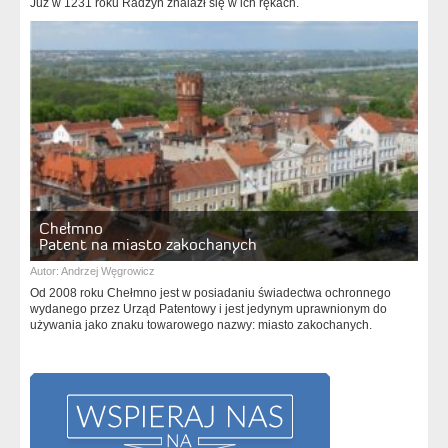
Już w 1231 roku Radzyń znalazł się w ich rękach.
Chełmno
Patent na miasto zakochanych
Autor:
Andrzej Węgrowicz
Od 2008 roku Chełmno jest w posiadaniu świadectwa ochronnego
wydanego przez Urząd Patentowy i jest jedynym uprawnionym do
używania jako znaku towarowego nazwy: miasto zakochanych.