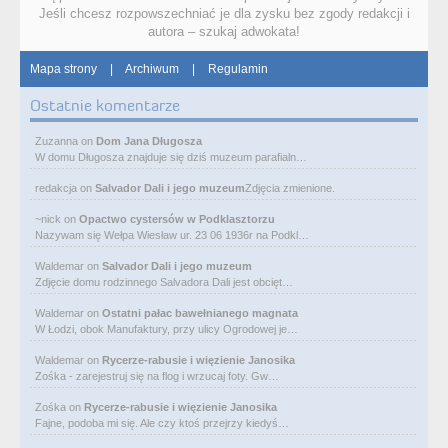
Jeśli chcesz rozpowszechniać je dla zysku bez zgody redakcji i
autora – szukaj adwokata!
Mapa strony
|
Archiwum
|
Regulamin
Ostatnie komentarze
Zuzanna
on
Dom Jana Długosza
W domu Długosza znajduje się dziś muzeum parafialn…
redakcja
on
Salvador Dali i jego muzeum
Zdjęcia zmienione.
~nick
on
Opactwo cystersów w Podklasztorzu
Nazywam się Wełpa Wiesław ur. 23 06 1936r na Podkl…
Waldemar
on
Salvador Dali i jego muzeum
Zdjęcie domu rodzinnego Salvadora Dali jest obcięt…
Waldemar
on
Ostatni pałac bawełnianego magnata
W Łodzi, obok Manufaktury, przy ulicy Ogrodowej je…
Waldemar
on
Rycerze-rabusie i więzienie Janosika
Zośka - zarejestruj się na flog i wrzucaj foty. Gw…
Zośka
on
Rycerze-rabusie i więzienie Janosika
Fajne, podoba mi się. Ale czy ktoś przejrzy kiedyś…