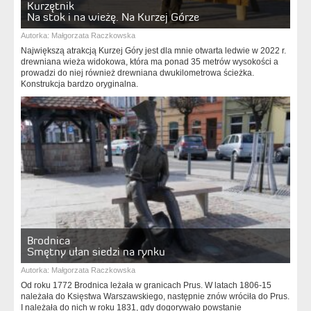
Kurzętnik
Na stok i na wieżę. Na Kurzej Górze
Autorka:
Małgorzata Raczkowska
Największą atrakcją Kurzej Góry jest dla mnie otwarta ledwie w 2022 r.
drewniana wieża widokowa, która ma ponad 35 metrów wysokości a
prowadzi do niej również drewniana dwukilometrowa ścieżka.
Konstrukcja bardzo oryginalna.
Brodnica
Smętny ułan siedzi na rynku
Autorka:
Małgorzata Raczkowska
Od roku 1772 Brodnica leżała w granicach Prus. W latach 1806-15
należała do Księstwa Warszawskiego, następnie znów wróciła do Prus.
I należała do nich w roku 1831, gdy dogorywało powstanie