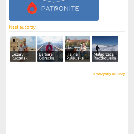
Nasi autorzy
Cezary
Barbara
Halina
Małgorzata
Rudziński
Górecka
Puławska
Raczkowska
»
wszyscy autorzy