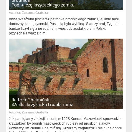
Brodnica
Pod wieżą krzyżackiego zamku
Autorka:
Zuzanna Grabska
Anna Wazówna jest teraz patronką brodnickiego zamku, jej imię nosi
doroczny turniej rycerski. Postacią była wybitną. Starszy brat, Zygmunt,
bardzo liczył się z jej zdaniem, więc gdy został królem Polski,
przyjechała wraz z nim.
Radzyń Chełmiński
Wielka krzyżacka trwała ruina
Autorka:
Zuzanna Grabska
Jak pamiętamy z lekcji historii, w 1228 Konrad Mazowiecki sprowadził
krzyżaków, by bronili mazowieckich rubieży od pruskich ataków.
Powierzył im Ziemię Chełmińską. Krzyżacy zagnieździli się tu na dobre.