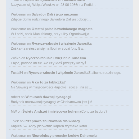
Nazywam się Wełpa Wiesław ur. 23 06 1936r na Podkl…
Waldemar
on
Salvador Dali i jego muzeum
Zdjęcie domu rodzinnego Salvadora Dali jest obcięt…
Waldemar
on
Ostatni pałac bawełnianego magnata
W Łodzi, obok Manufaktury, przy ulicy Ogrodowej je…
Waldemar
on
Rycerze-rabusie i więzienie Janosika
Zośka - zarejestruj się na flog i wrzucaj foty. Gw…
Zośka
on
Rycerze-rabusie i więzienie Janosika
Fajne, podoba mi się. Ale czy ktoś przejrzy kiedyś…
Fusia84
on
Rycerze-rabusie i więzienie Janosika
Z albumu rodzinnego.
Waldemar
on
A co to za tabliczka?
Na Słowacji w miejscowości Rajecké Teplice , na śc…
robert
on
W murach dawnej synagogi
Budynek murowanej synagogi w Ciechanowcu jest już…
MW
on
Święty Andrzej i miejscowa bohema
Co to za bzdury?
~nick
on
Przeprawa zbudowana dla władcy
Kaplica Św. Anny pierwotnie kaplica rzymsko-katoli…
Waldemar
on
Niewolniczy proceder królów Dahomeju