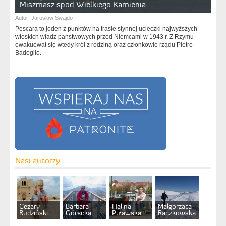
Miszmasz spod Wielkiego Kamienia
Autor:
Jarosław Swajdo
Pescara to jeden z punktów na trasie słynnej ucieczki najwyższych
włoskich władz państwowych przed Niemcami w 1943 r. Z Rzymu
ewakuował się wtedy król z rodziną oraz członkowie rządu Pietro
Badoglio.
Nasi autorzy
Cezary
Barbara
Halina
Małgorzata
Rudziński
Górecka
Puławska
Raczkowska