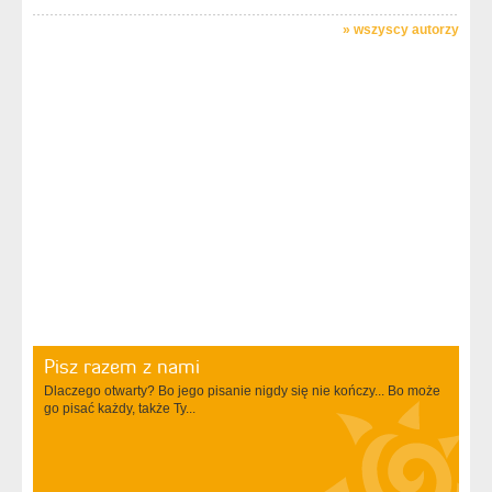
»
wszyscy autorzy
Pisz razem z nami
Dlaczego otwarty? Bo jego pisanie nigdy się nie kończy... Bo może
go pisać każdy, także Ty...