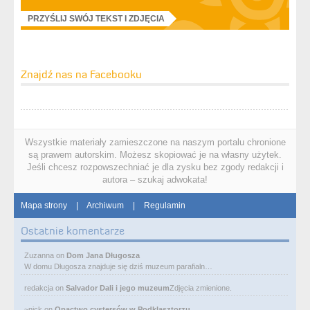
PRZYŚLIJ SWÓJ TEKST I ZDJĘCIA
Znajdź nas na Facebooku
Wszystkie materiały zamieszczone na naszym portalu chronione
są prawem autorskim. Możesz skopiować je na własny użytek.
Jeśli chcesz rozpowszechniać je dla zysku bez zgody redakcji i
autora – szukaj adwokata!
Mapa strony
|
Archiwum
|
Regulamin
Ostatnie komentarze
Zuzanna
on
Dom Jana Długosza
W domu Długosza znajduje się dziś muzeum parafialn…
redakcja
on
Salvador Dali i jego muzeum
Zdjęcia zmienione.
~nick
on
Opactwo cystersów w Podklasztorzu