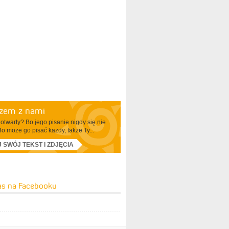
azem z nami
otwarty? Bo jego pisanie nigdy się nie
Bo może go pisać każdy, także Ty...
J SWÓJ TEKST I ZDJĘCIA
as na Facebooku