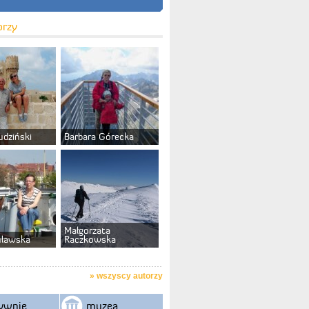
orzy
udziński
Barbara Górecka
Małgorzata
uławska
Raczkowska
»
wszyscy autorzy
ywnie
muzea