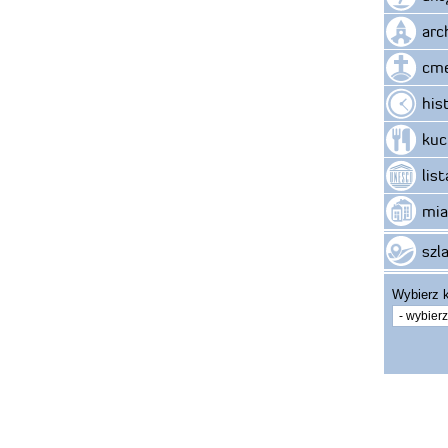
arc
cme
his
kuc
lis
mia
szla
Wybierz k