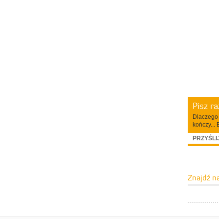
Pisz r
Dlaczego 
kończy... 
PRZYŚLI
Znajdź n