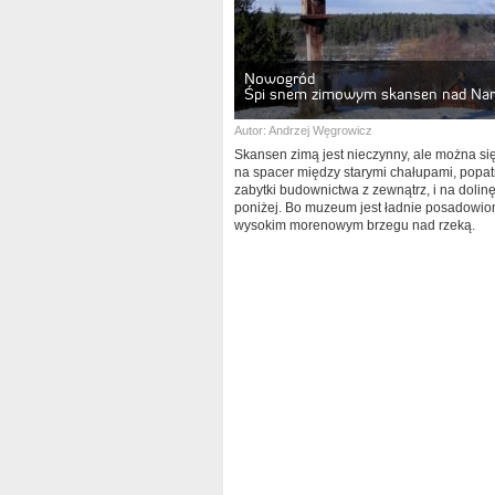
Nowogród
Śpi snem zimowym skansen nad Nar
Autor:
Andrzej Węgrowicz
Skansen zimą jest nieczynny, ale można si
na spacer między starymi chałupami, popat
zabytki budownictwa z zewnątrz, i na dolin
poniżej. Bo muzeum jest ładnie posadowio
wysokim morenowym brzegu nad rzeką.