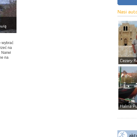
Nasi aut
wią
ę wybrać
rzeć na
ę Narwi
ne na
Cezary R
Halina P
akt