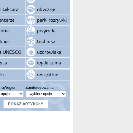
hitektura
obyczaje
ntarze
parki rozrywki
toria
przyroda
hnia
technika
ta UNESCO
uzdrowiska
sta
wydarzenia
ki
wszystkie
raj/region
Zainteresowania