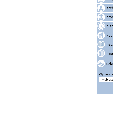
arc
cme
his
kuc
lis
mia
szla
Wybierz k