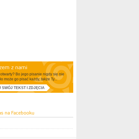
azem z nami
otwarty? Bo jego pisanie nigdy się nie
Bo może go pisać każdy, także Ty...
J SWÓJ TEKST I ZDJĘCIA
as na Facebooku