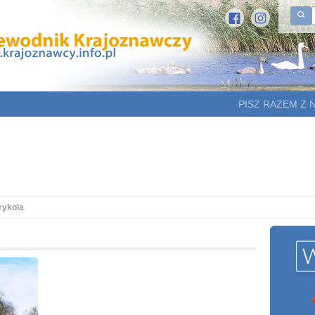
PISZ RAZEM Z 
rykola