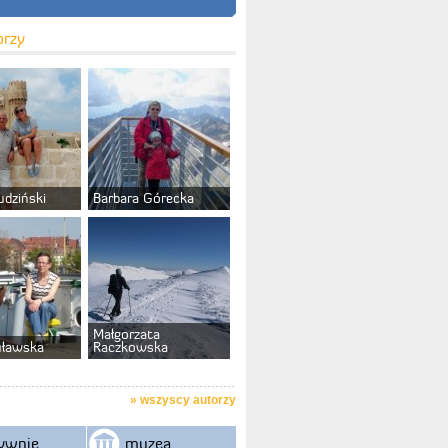
orzy
udziński
Barbara Górecka
Małgorzata
uławska
Raczkowska
»
wszyscy autorzy
ywnie
muzea