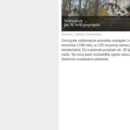
Warszawa
Jan III, król zwycięski
Autorka:
Jolanta Głodowska
Uroczyste odsłonięcie pomnika nastąpiło 1
września 1788 roku, w 105 rocznicę odsiec
wiedeńskiej. Do Łazienek przybyło ok. 30 t
osób. Tej nocy park rozświetliły ognie sztuc
biedocie rozdawano jedzenie.