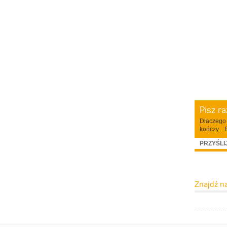
Pisz r
Dlaczego 
kończy... 
PRZYŚLI
Znajdź n