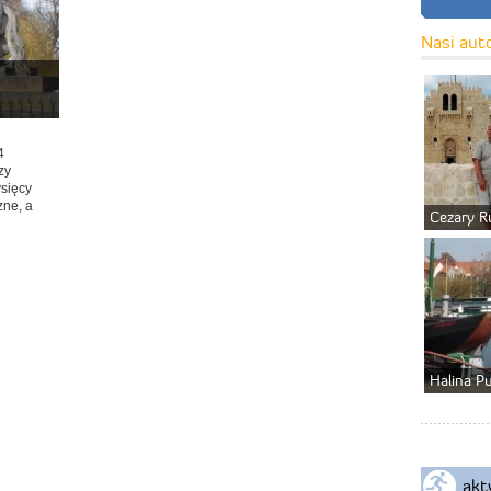
Nasi aut
4
zy
ysięcy
zne, a
Cezary R
Halina P
akt