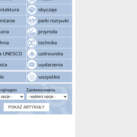
hitektura
obyczaje
ntarze
parki rozrywki
toria
przyroda
hnia
technika
ta UNESCO
uzdrowiska
sta
wydarzenia
ki
wszystkie
raj/region
Zainteresowania