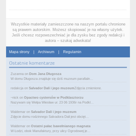
Wszystkie materiały zamieszczone na naszym portalu chronione
są prawem autorskim. Możesz skopiować je na własny użytek.
Jeśli chcesz rozpowszechniać je dla zysku bez zgody redakcji i
autora – szukaj adwokata!
Mapa strony
|
Archiwum
|
Regulamin
Ostatnie komentarze
Zuzanna
on
Dom Jana Długosza
W domu Długosza znajduje się dziś muzeum parafialn…
redakcja
on
Salvador Dali i jego muzeum
Zdjęcia zmienione.
~nick
on
Opactwo cystersów w Podklasztorzu
Nazywam się Wełpa Wiesław ur. 23 06 1936r na Podkl…
Waldemar
on
Salvador Dali i jego muzeum
Zdjęcie domu rodzinnego Salvadora Dali jest obcięt…
Waldemar
on
Ostatni pałac bawełnianego magnata
W Łodzi, obok Manufaktury, przy ulicy Ogrodowej je…