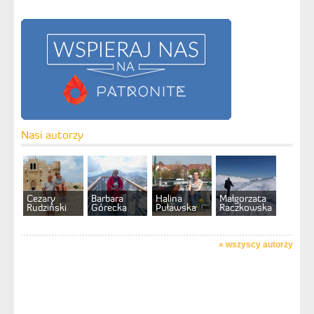
Nasi autorzy
Cezary
Barbara
Halina
Małgorzata
Rudziński
Górecka
Puławska
Raczkowska
»
wszyscy autorzy