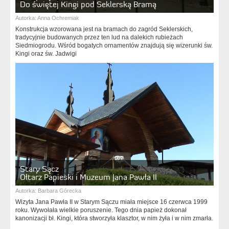
Do świętej Kingi pod Seklerską Bramą
Autorka:
Anna Ochremiak
Konstrukcja wzorowana jest na bramach do zagród Seklerskich,
tradycyjnie budowanych przez ten lud na dalekich rubieżach
Siedmiogrodu. Wśród bogatych ornamentów znajdują się wizerunki św.
Kingi oraz św. Jadwigi
Stary Sącz
Ołtarz Papieski i Muzeum Jana Pawła II
Autorka:
Barbara Górecka
Wizyta Jana Pawła II w Starym Sączu miała miejsce 16 czerwca 1999
roku. Wywołała wielkie poruszenie. Tego dnia papież dokonał
kanonizacji bł. Kingi, która stworzyła klasztor, w nim żyła i w nim zmarła.