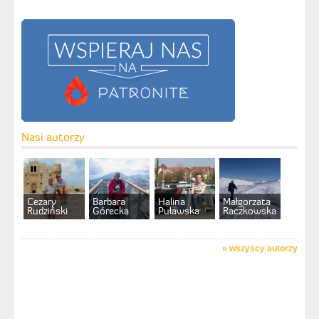
Nasi autorzy
Cezary
Barbara
Halina
Małgorzata
Rudziński
Górecka
Puławska
Raczkowska
»
wszyscy autorzy