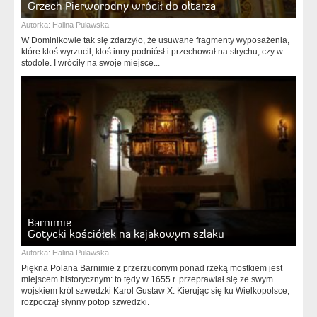
Grzech Pierworodny wrócił do ołtarza
Autorka:
Halina Puławska
W Dominikowie tak się zdarzyło, że usuwane fragmenty wyposażenia,
które ktoś wyrzucił, ktoś inny podniósł i przechował na strychu, czy w
stodole. I wróciły na swoje miejsce...
Barnimie
Gotycki kościółek na kajakowym szlaku
Autorka:
Halina Puławska
Piękna Polana Barnimie z przerzuconym ponad rzeką mostkiem jest
miejscem historycznym: to tędy w 1655 r. przeprawiał się ze swym
wojskiem król szwedzki Karol Gustaw X. Kierując się ku Wielkopolsce,
rozpoczął słynny potop szwedzki.