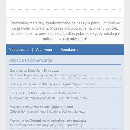
Wszystkie materiały zamieszczone na naszym portalu chronione
są prawem autorskim. Możesz skopiować je na własny użytek.
Jeśli chcesz rozpowszechniać je dla zysku bez zgody redakcji i
autora – szukaj adwokata!
Mapa strony
|
Archiwum
|
Regulamin
Ostatnie komentarze
Zuzanna
on
Dom Jana Długosza
W domu Długosza znajduje się dziś muzeum parafialn…
redakcja
on
Salvador Dali i jego muzeum
Zdjęcia zmienione.
~nick
on
Opactwo cystersów w Podklasztorzu
Nazywam się Wełpa Wiesław ur. 23 06 1936r na Podkl…
Waldemar
on
Salvador Dali i jego muzeum
Zdjęcie domu rodzinnego Salvadora Dali jest obcięt…
Waldemar
on
Ostatni pałac bawełnianego magnata
W Łodzi, obok Manufaktury, przy ulicy Ogrodowej je…