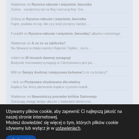
Waldemar
on
Rycerze-rabusie i więzienie Janosika
Zośka - zarejestruj się na flog i wrzucaj foty. Gw…
Zośka
on
Rycerze-rabusie i więzienie Janosika
Fajne, podoba mi się. Ale czy ktoś przejrzy kiedyś…
Fusia84
on
Rycerze-rabusie i więzienie Janosika
Z albumu rodzinnego.
Waldemar
on
A co to za tabliczka?
Na Słowacji w miejscowości Rajecké Teplice , na śc…
robert
on
W murach dawnej synagogi
Budynek murowanej synagogi w Ciechanowcu jest już…
MW
on
Święty Andrzej i miejscowa bohema
Co to za bzdury?
~nick
on
Przeprawa zbudowana dla władcy
Kaplica Św. Anny pierwotnie kaplica rzymsko-katoli…
Waldemar
on
Niewolniczy proceder królów Dahomeju
Zwracają uwagę lampy uliczne z bateriami słoneczny…
Waldemar
on
Adam Asnyk. Poeta z mojego miasta
Używamy plików cookie, aby zapewnić Ci najlepszą jakość na
CIEKAWOSTKA że pod banderą Malty pływa statek m/v…
naszej stronie internetowej.
Możesz dowiedzieć się więcej o tym, których plików cookie
Waldemar
on
Historia na Wawelskim Wzgórzu
używamy lub wyłącz je w
ustawieniach
.
Michał Bogoria Skotnicki (1775–1808). Portret Mich…