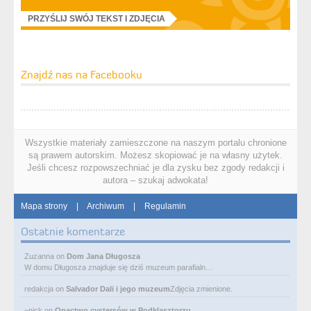
PRZYŚLIJ SWÓJ TEKST I ZDJĘCIA
Znajdź nas na Facebooku
Wszystkie materiały zamieszczone na naszym portalu chronione
są prawem autorskim. Możesz skopiować je na własny użytek.
Jeśli chcesz rozpowszechniać je dla zysku bez zgody redakcji i
autora – szukaj adwokata!
Mapa strony
|
Archiwum
|
Regulamin
Ostatnie komentarze
Zuzanna
on
Dom Jana Długosza
W domu Długosza znajduje się dziś muzeum parafialn…
redakcja
on
Salvador Dali i jego muzeum
Zdjęcia zmienione.
~nick
on
Opactwo cystersów w Podklasztorzu