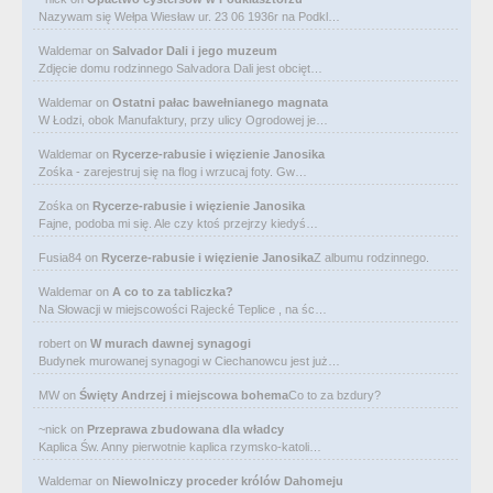
Nazywam się Wełpa Wiesław ur. 23 06 1936r na Podkl…
Waldemar
on
Salvador Dali i jego muzeum
Zdjęcie domu rodzinnego Salvadora Dali jest obcięt…
Waldemar
on
Ostatni pałac bawełnianego magnata
W Łodzi, obok Manufaktury, przy ulicy Ogrodowej je…
Waldemar
on
Rycerze-rabusie i więzienie Janosika
Zośka - zarejestruj się na flog i wrzucaj foty. Gw…
Zośka
on
Rycerze-rabusie i więzienie Janosika
Fajne, podoba mi się. Ale czy ktoś przejrzy kiedyś…
Fusia84
on
Rycerze-rabusie i więzienie Janosika
Z albumu rodzinnego.
Waldemar
on
A co to za tabliczka?
Na Słowacji w miejscowości Rajecké Teplice , na śc…
robert
on
W murach dawnej synagogi
Budynek murowanej synagogi w Ciechanowcu jest już…
MW
on
Święty Andrzej i miejscowa bohema
Co to za bzdury?
~nick
on
Przeprawa zbudowana dla władcy
Kaplica Św. Anny pierwotnie kaplica rzymsko-katoli…
Waldemar
on
Niewolniczy proceder królów Dahomeju