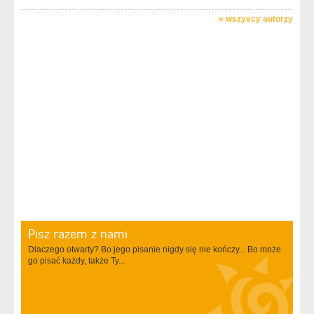
»
wszyscy autorzy
Pisz razem z nami
Dlaczego otwarty? Bo jego pisanie nigdy się nie kończy... Bo może
go pisać każdy, także Ty...