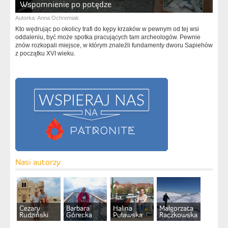
Wspomnienie po potędze
Autorka:
Anna Ochremiak
Kto wędrując po okolicy trafi do kępy krzaków w pewnym od tej wsi
oddaleniu, być może spotka pracujących tam archeologów. Pewnie
znów rozkopali miejsce, w którym znaleźli fundamenty dworu Sapiehów
z początku XVI wieku.
Nasi autorzy
Cezary
Barbara
Halina
Małgorzata
Rudziński
Górecka
Puławska
Raczkowska