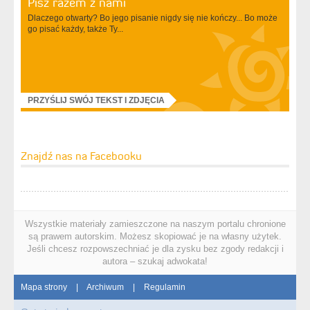
Pisz razem z nami
Dlaczego otwarty? Bo jego pisanie nigdy się nie kończy... Bo może
go pisać każdy, także Ty...
PRZYŚLIJ SWÓJ TEKST I ZDJĘCIA
Znajdź nas na Facebooku
Wszystkie materiały zamieszczone na naszym portalu chronione
są prawem autorskim. Możesz skopiować je na własny użytek.
Jeśli chcesz rozpowszechniać je dla zysku bez zgody redakcji i
autora – szukaj adwokata!
Mapa strony
|
Archiwum
|
Regulamin