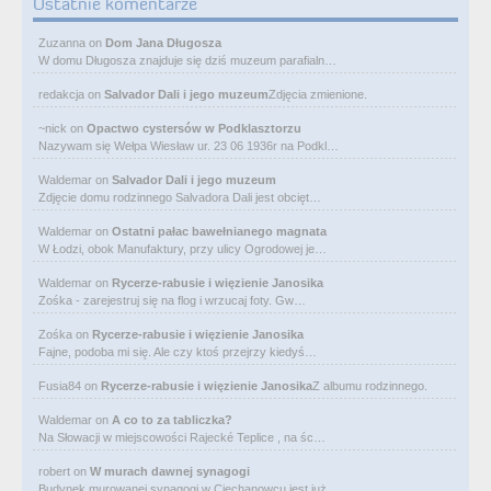
Ostatnie komentarze
Zuzanna
on
Dom Jana Długosza
W domu Długosza znajduje się dziś muzeum parafialn…
redakcja
on
Salvador Dali i jego muzeum
Zdjęcia zmienione.
~nick
on
Opactwo cystersów w Podklasztorzu
Nazywam się Wełpa Wiesław ur. 23 06 1936r na Podkl…
Waldemar
on
Salvador Dali i jego muzeum
Zdjęcie domu rodzinnego Salvadora Dali jest obcięt…
Waldemar
on
Ostatni pałac bawełnianego magnata
W Łodzi, obok Manufaktury, przy ulicy Ogrodowej je…
Waldemar
on
Rycerze-rabusie i więzienie Janosika
Zośka - zarejestruj się na flog i wrzucaj foty. Gw…
Zośka
on
Rycerze-rabusie i więzienie Janosika
Fajne, podoba mi się. Ale czy ktoś przejrzy kiedyś…
Fusia84
on
Rycerze-rabusie i więzienie Janosika
Z albumu rodzinnego.
Waldemar
on
A co to za tabliczka?
Na Słowacji w miejscowości Rajecké Teplice , na śc…
robert
on
W murach dawnej synagogi
Budynek murowanej synagogi w Ciechanowcu jest już…