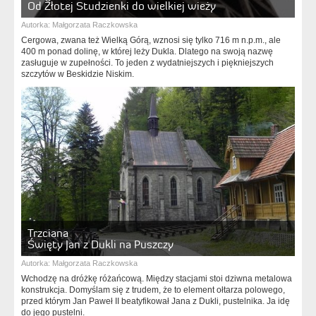
Od Złotej Studzienki do wielkiej wieży
Autorka:
Małgorzata Raczkowska
Cergowa, zwana też Wielką Górą, wznosi się tylko 716 m n.p.m., ale
400 m ponad dolinę, w której leży Dukla. Dlatego na swoją nazwę
zasługuje w zupełności. To jeden z wydatniejszych i piękniejszych
szczytów w Beskidzie Niskim.
Trzciana
Święty Jan z Dukli na Puszczy
Autorka:
Małgorzata Raczkowska
Wchodzę na dróżkę różańcową. Między stacjami stoi dziwna metalowa
konstrukcja. Domyślam się z trudem, że to element ołtarza polowego,
przed którym Jan Paweł II beatyfikował Jana z Dukli, pustelnika. Ja idę
do jego pustelni.