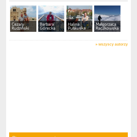
Cezary
Barbara
Halina
Małgorzata
Rudziński
Górecka
Puławska
Raczkowska
»
wszyscy autorzy