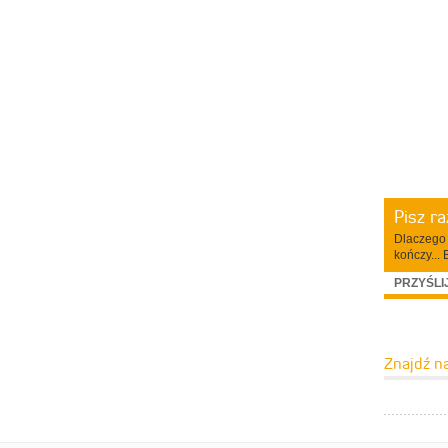
Pisz r
Dlaczego 
kończy... 
PRZYŚLI
Znajdź n