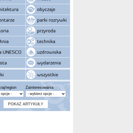
hitektura
obyczaje
ntarze
parki rozrywki
toria
przyroda
hnia
technika
ta UNESCO
uzdrowiska
sta
wydarzenia
ki
wszystkie
raj/region
Zainteresowania