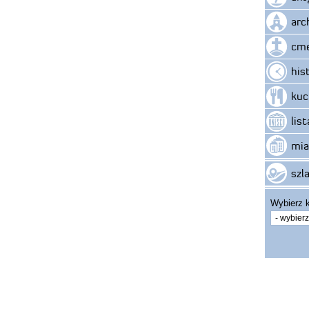
arc
cme
his
kuc
lis
mia
szla
Wybierz k