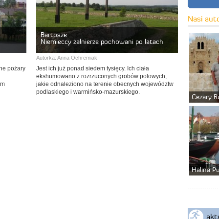
Nasi aut
Bartosze
Niemieccy żałnierze pochowani po latach
Autorka:
Anna Ochremiak
zne pożary
Jest ich już ponad siedem tysięcy. Ich ciała
ekshumowano z rozrzuconych grobów polowych,
ym
jakie odnaleziono na terenie obecnych województw
podlaskiego i warmińsko-mazurskiego.
Cezary R
Halina P
akt