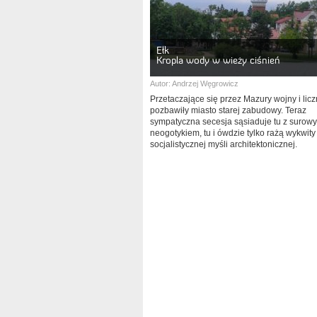
Ełk
Kropla wody w wieży ciśnień
Autor:
Andrzej Węgrowicz
Przetaczające się przez Mazury wojny i lic
pozbawiły miasto starej zabudowy. Teraz
sympatyczna secesja sąsiaduje tu z surow
neogotykiem, tu i ówdzie tylko rażą wykwity
socjalistycznej myśli architektonicznej.