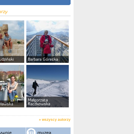
orzy
udziński
Barbara Górecka
Małgorzata
uławska
Raczkowska
»
wszyscy autorzy
ywnie
muzea