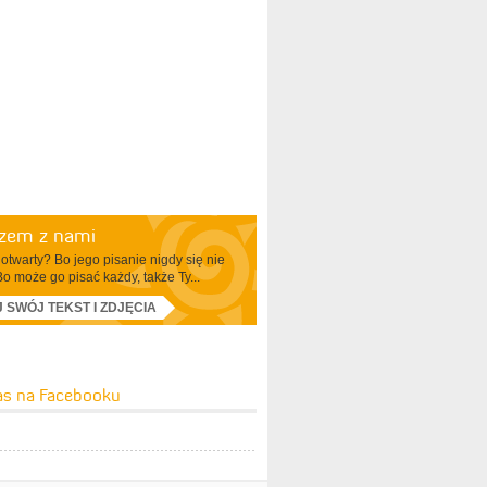
azem z nami
otwarty? Bo jego pisanie nigdy się nie
Bo może go pisać każdy, także Ty...
J SWÓJ TEKST I ZDJĘCIA
as na Facebooku