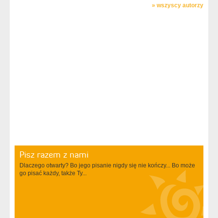
»
wszyscy autorzy
Pisz razem z nami
Dlaczego otwarty? Bo jego pisanie nigdy się nie kończy... Bo może
go pisać każdy, także Ty...