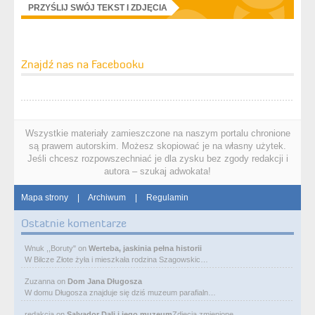
PRZYŚLIJ SWÓJ TEKST I ZDJĘCIA
Znajdź nas na Facebooku
Wszystkie materiały zamieszczone na naszym portalu chronione
są prawem autorskim. Możesz skopiować je na własny użytek.
Jeśli chcesz rozpowszechniać je dla zysku bez zgody redakcji i
autora – szukaj adwokata!
Mapa strony
|
Archiwum
|
Regulamin
Ostatnie komentarze
Wnuk ,,Boruty"
on
Werteba, jaskinia pełna historii
W Bilcze Złote żyła i mieszkała rodzina Szagowskic…
Zuzanna
on
Dom Jana Długosza
W domu Długosza znajduje się dziś muzeum parafialn…
redakcja
on
Salvador Dali i jego muzeum
Zdjęcia zmienione.