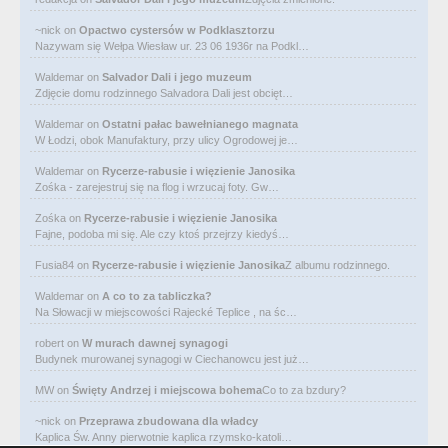
~nick
on
Opactwo cystersów w Podklasztorzu
Nazywam się Wełpa Wiesław ur. 23 06 1936r na Podkl…
Waldemar
on
Salvador Dali i jego muzeum
Zdjęcie domu rodzinnego Salvadora Dali jest obcięt…
Waldemar
on
Ostatni pałac bawełnianego magnata
W Łodzi, obok Manufaktury, przy ulicy Ogrodowej je…
Waldemar
on
Rycerze-rabusie i więzienie Janosika
Zośka - zarejestruj się na flog i wrzucaj foty. Gw…
Zośka
on
Rycerze-rabusie i więzienie Janosika
Fajne, podoba mi się. Ale czy ktoś przejrzy kiedyś…
Fusia84
on
Rycerze-rabusie i więzienie Janosika
Z albumu rodzinnego.
Waldemar
on
A co to za tabliczka?
Na Słowacji w miejscowości Rajecké Teplice , na śc…
robert
on
W murach dawnej synagogi
Budynek murowanej synagogi w Ciechanowcu jest już…
MW
on
Święty Andrzej i miejscowa bohema
Co to za bzdury?
~nick
on
Przeprawa zbudowana dla władcy
Kaplica Św. Anny pierwotnie kaplica rzymsko-katoli…