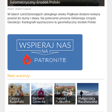
Geometryczny środek Polski
Autor:
Adam Gąsior
W latach sześćdziesiątych ubiegłego wieku Piątkowi dodano kolejny
powód do dumy i sławy. Na polecenie prezesa Głównego Urzędu
Geodezji i Kartografii wyznaczono tu geometryczny środek Polski.
Nasi autorzy
Cezary
Barbara
Halina
Małgorzata
Rudziński
Górecka
Puławska
Raczkowska