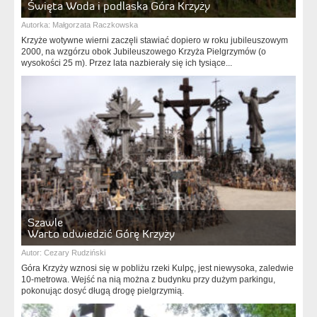
Święta Woda i podlaska Góra Krzyży
Autorka:
Małgorzata Raczkowska
Krzyże wotywne wierni zaczęli stawiać dopiero w roku jubileuszowym
2000, na wzgórzu obok Jubileuszowego Krzyża Pielgrzymów (o
wysokości 25 m). Przez lata nazbierały się ich tysiące...
Szawle
Warto odwiedzić Górę Krzyży
Autor:
Cezary Rudziński
Góra Krzyży wznosi się w pobliżu rzeki Kulpç, jest niewysoka, zaledwie
10-metrowa. Wejść na nią można z budynku przy dużym parkingu,
pokonując dosyć długą drogę pielgrzymią.