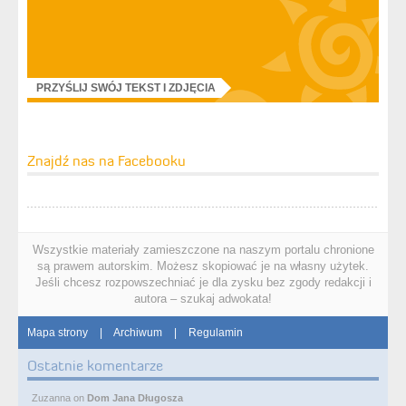
PRZYŚLIJ SWÓJ TEKST I ZDJĘCIA
Znajdź nas na Facebooku
Wszystkie materiały zamieszczone na naszym portalu chronione
są prawem autorskim. Możesz skopiować je na własny użytek.
Jeśli chcesz rozpowszechniać je dla zysku bez zgody redakcji i
autora – szukaj adwokata!
Mapa strony
|
Archiwum
|
Regulamin
Ostatnie komentarze
Zuzanna
on
Dom Jana Długosza