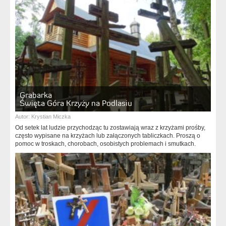
Grabarka
Święta Góra Krzyży na Podlasiu
Autor:
Krystian Miczka
Od setek lat ludzie przychodząc tu zostawiają wraz z krzyżami prośby,
często wypisane na krzyżach lub załączonych tabliczkach. Proszą o
pomoc w troskach, chorobach, osobistych problemach i smutkach.