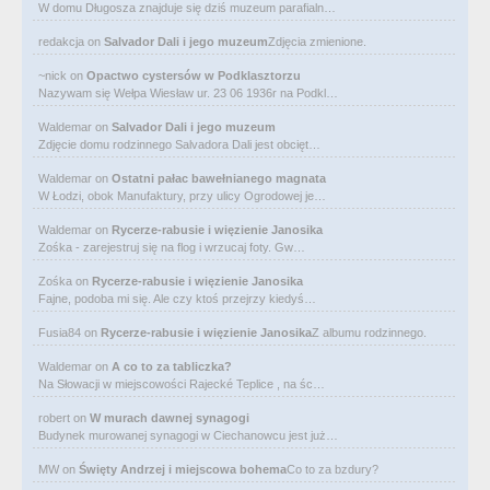
W domu Długosza znajduje się dziś muzeum parafialn…
redakcja
on
Salvador Dali i jego muzeum
Zdjęcia zmienione.
~nick
on
Opactwo cystersów w Podklasztorzu
Nazywam się Wełpa Wiesław ur. 23 06 1936r na Podkl…
Waldemar
on
Salvador Dali i jego muzeum
Zdjęcie domu rodzinnego Salvadora Dali jest obcięt…
Waldemar
on
Ostatni pałac bawełnianego magnata
W Łodzi, obok Manufaktury, przy ulicy Ogrodowej je…
Waldemar
on
Rycerze-rabusie i więzienie Janosika
Zośka - zarejestruj się na flog i wrzucaj foty. Gw…
Zośka
on
Rycerze-rabusie i więzienie Janosika
Fajne, podoba mi się. Ale czy ktoś przejrzy kiedyś…
Fusia84
on
Rycerze-rabusie i więzienie Janosika
Z albumu rodzinnego.
Waldemar
on
A co to za tabliczka?
Na Słowacji w miejscowości Rajecké Teplice , na śc…
robert
on
W murach dawnej synagogi
Budynek murowanej synagogi w Ciechanowcu jest już…
MW
on
Święty Andrzej i miejscowa bohema
Co to za bzdury?