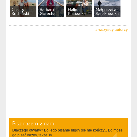
Cezary
Barbara
Halina
Małgorzata
Rudziński
Górecka
Puławska
Raczkowska
»
wszyscy autorzy
Pisz razem z nami
Dlaczego otwarty? Bo jego pisanie nigdy się nie kończy... Bo może
go pisać każdy, także Ty...