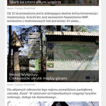
Skarb na cmentarnym wzgórzu
Autor:
Cezary Rudziński
Od 10 lat prowadzona jest tu dobiegająca właśnie końca konserwacja i
rewaloryzacja. Kościół ten, pod wezwaniem Nawiedzenia NMP,
wzniesiono z modrzewiowych bali pod koniec XV wieku...
Beskid Wyspowy
Ciekawostki ukryte między górami
Autor:
Cezary Rudziński
Dla aktywnych odkrywców tego regionu przewidziano pamiątkową
odznakę „Rysia”. W zależności od indywidualnych osiągnięć turystów:
srebrnego, złotego lub diamentowego...