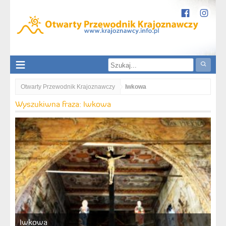
Otwarty Przewodnik Krajoznawczy
Iwkowa
Wyszukiwna fraza: Iwkowa
Iwkowa