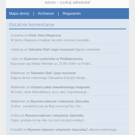
autora – szukaj adwokata!
Mapa strony
|
Archiwum
|
Regulamin
Ostatnie komentarze
Zuzanna
on
Dom Jana Długosza
W domu Długosza znajduje się dziś muzeum parafialn…
redakcja
on
Salvador Dali i jego muzeum
Zdjęcia zmienione.
~nick
on
Opactwo cystersów w Podklasztorzu
Nazywam się Wełpa Wiesław ur. 23 06 1936r na Podkl…
Waldemar
on
Salvador Dali i jego muzeum
Zdjęcie domu rodzinnego Salvadora Dali jest obcięt…
Waldemar
on
Ostatni pałac bawełnianego magnata
W Łodzi, obok Manufaktury, przy ulicy Ogrodowej je…
Waldemar
on
Rycerze-rabusie i więzienie Janosika
Zośka - zarejestruj się na flog i wrzucaj foty. Gw…
Zośka
on
Rycerze-rabusie i więzienie Janosika
Fajne, podoba mi się. Ale czy ktoś przejrzy kiedyś…
Fusia84
on
Rycerze-rabusie i więzienie Janosika
Z albumu rodzinnego.