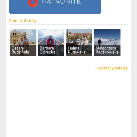
Nasi autorzy
Cezary
Barbara
Halina
Małgorzata
Rudziński
Górecka
Puławska
Raczkowska
»
wszyscy autorzy