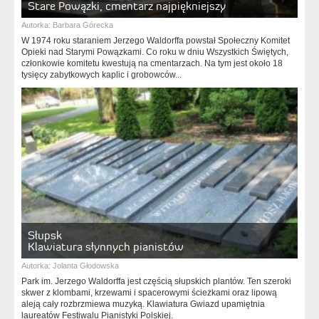
Stare Powązki, cmentarz najpiękniejszy
Autorka:
Barbara Górecka
W 1974 roku staraniem Jerzego Waldorffa powstał Społeczny Komitet
Opieki nad Starymi Powązkami. Co roku w dniu Wszystkich Świętych,
członkowie komitetu kwestują na cmentarzach. Na tym jest około 18
tysięcy zabytkowych kaplic i grobowców...
Słupsk
Klawiatura słynnych pianistów
Autorka:
Jolanta Głodowska
Park im. Jerzego Waldorffa jest częścią słupskich plantów. Ten szeroki
skwer z klombami, krzewami i spacerowymi ścieżkami oraz lipową
aleją cały rozbrzmiewa muzyką. Klawiatura Gwiazd upamiętnia
laureatów Festiwalu Pianistyki Polskiej.