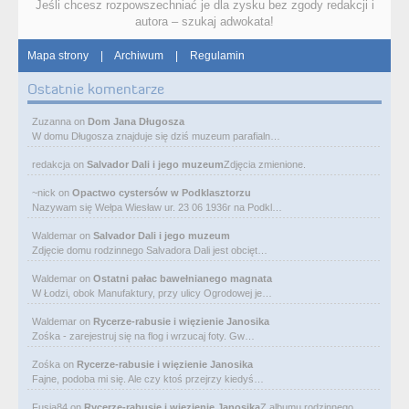
Jeśli chcesz rozpowszechniać je dla zysku bez zgody redakcji i
autora – szukaj adwokata!
Mapa strony
|
Archiwum
|
Regulamin
Ostatnie komentarze
Zuzanna
on
Dom Jana Długosza
W domu Długosza znajduje się dziś muzeum parafialn…
redakcja
on
Salvador Dali i jego muzeum
Zdjęcia zmienione.
~nick
on
Opactwo cystersów w Podklasztorzu
Nazywam się Wełpa Wiesław ur. 23 06 1936r na Podkl…
Waldemar
on
Salvador Dali i jego muzeum
Zdjęcie domu rodzinnego Salvadora Dali jest obcięt…
Waldemar
on
Ostatni pałac bawełnianego magnata
W Łodzi, obok Manufaktury, przy ulicy Ogrodowej je…
Waldemar
on
Rycerze-rabusie i więzienie Janosika
Zośka - zarejestruj się na flog i wrzucaj foty. Gw…
Zośka
on
Rycerze-rabusie i więzienie Janosika
Fajne, podoba mi się. Ale czy ktoś przejrzy kiedyś…
Fusia84
on
Rycerze-rabusie i więzienie Janosika
Z albumu rodzinnego.