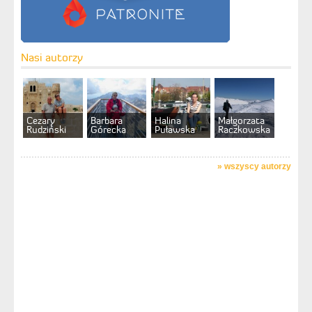
Nasi autorzy
Cezary
Barbara
Halina
Małgorzata
Rudziński
Górecka
Puławska
Raczkowska
»
wszyscy autorzy