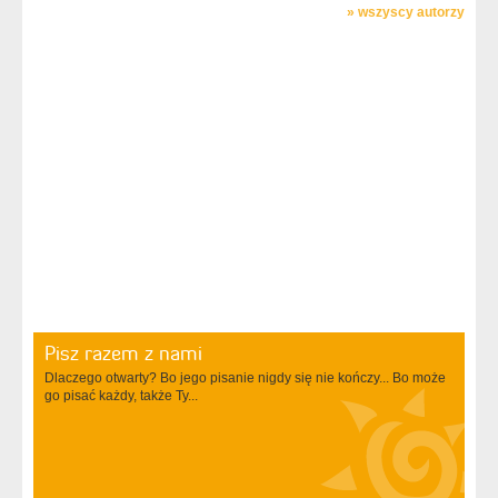
»
wszyscy autorzy
Pisz razem z nami
Dlaczego otwarty? Bo jego pisanie nigdy się nie kończy... Bo może
go pisać każdy, także Ty...