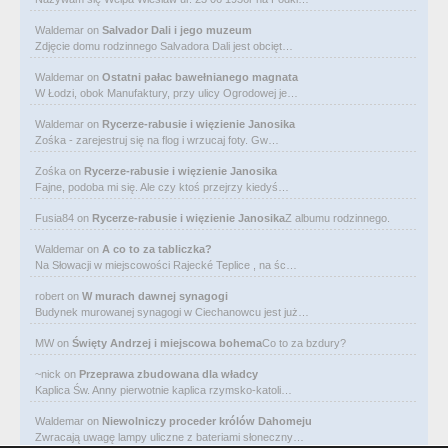
Waldemar
on
Salvador Dali i jego muzeum
Zdjęcie domu rodzinnego Salvadora Dali jest obcięt…
Waldemar
on
Ostatni pałac bawełnianego magnata
W Łodzi, obok Manufaktury, przy ulicy Ogrodowej je…
Waldemar
on
Rycerze-rabusie i więzienie Janosika
Zośka - zarejestruj się na flog i wrzucaj foty. Gw…
Zośka
on
Rycerze-rabusie i więzienie Janosika
Fajne, podoba mi się. Ale czy ktoś przejrzy kiedyś…
Fusia84
on
Rycerze-rabusie i więzienie Janosika
Z albumu rodzinnego.
Waldemar
on
A co to za tabliczka?
Na Słowacji w miejscowości Rajecké Teplice , na śc…
robert
on
W murach dawnej synagogi
Budynek murowanej synagogi w Ciechanowcu jest już…
MW
on
Święty Andrzej i miejscowa bohema
Co to za bzdury?
~nick
on
Przeprawa zbudowana dla władcy
Kaplica Św. Anny pierwotnie kaplica rzymsko-katoli…
Waldemar
on
Niewolniczy proceder królów Dahomeju
Zwracają uwagę lampy uliczne z bateriami słoneczny…