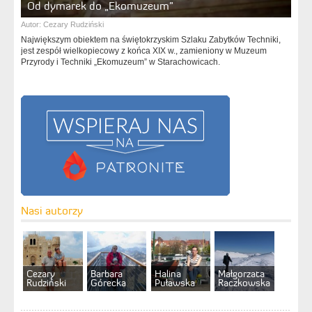
Od dymarek do „Ekomuzeum”
Autor:
Cezary Rudziński
Największym obiektem na świętokrzyskim Szlaku Zabytków Techniki,
jest zespół wielkopiecowy z końca XIX w., zamieniony w Muzeum
Przyrody i Techniki „Ekomuzeum” w Starachowicach.
Nasi autorzy
Cezary
Barbara
Halina
Małgorzata
Rudziński
Górecka
Puławska
Raczkowska