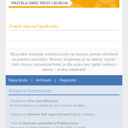
PRZYŚLIJ SWÓJ TEKST I ZDJĘCIA
Znajdź nas na Facebooku
Wszystkie materiały zamieszczone na naszym portalu chronione
są prawem autorskim. Możesz skopiować je na własny użytek.
Jeśli chcesz rozpowszechniać je dla zysku bez zgody redakcji i
autora – szukaj adwokata!
Mapa strony
|
Archiwum
|
Regulamin
Ostatnie komentarze
Zuzanna
on
Dom Jana Długosza
W domu Długosza znajduje się dziś muzeum parafialn…
redakcja
on
Salvador Dali i jego muzeum
Zdjęcia zmienione.
~nick
on
Opactwo cystersów w Podklasztorzu
Nazywam się Wełpa Wiesław ur. 23 06 1936r na Podkl…