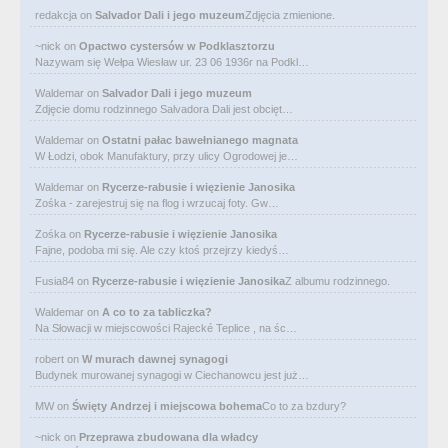
redakcja
on
Salvador Dali i jego muzeum
Zdjęcia zmienione.
~nick
on
Opactwo cystersów w Podklasztorzu
Nazywam się Wełpa Wiesław ur. 23 06 1936r na Podkl…
Waldemar
on
Salvador Dali i jego muzeum
Zdjęcie domu rodzinnego Salvadora Dali jest obcięt…
Waldemar
on
Ostatni pałac bawełnianego magnata
W Łodzi, obok Manufaktury, przy ulicy Ogrodowej je…
Waldemar
on
Rycerze-rabusie i więzienie Janosika
Zośka - zarejestruj się na flog i wrzucaj foty. Gw…
Zośka
on
Rycerze-rabusie i więzienie Janosika
Fajne, podoba mi się. Ale czy ktoś przejrzy kiedyś…
Fusia84
on
Rycerze-rabusie i więzienie Janosika
Z albumu rodzinnego.
Waldemar
on
A co to za tabliczka?
Na Słowacji w miejscowości Rajecké Teplice , na śc…
robert
on
W murach dawnej synagogi
Budynek murowanej synagogi w Ciechanowcu jest już…
MW
on
Święty Andrzej i miejscowa bohema
Co to za bzdury?
~nick
on
Przeprawa zbudowana dla władcy