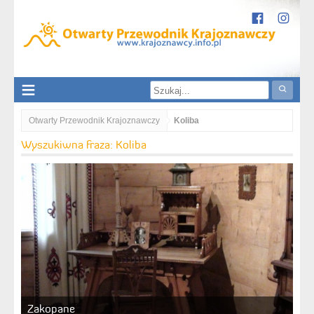
Otwarty Przewodnik Krajoznawczy
Koliba
Wyszukiwna fraza: Koliba
Zakopane