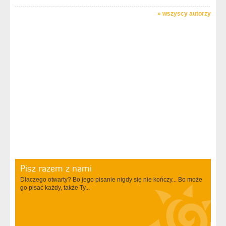
»
wszyscy autorzy
Pisz razem z nami
Dlaczego otwarty? Bo jego pisanie nigdy się nie kończy... Bo może
go pisać każdy, także Ty...