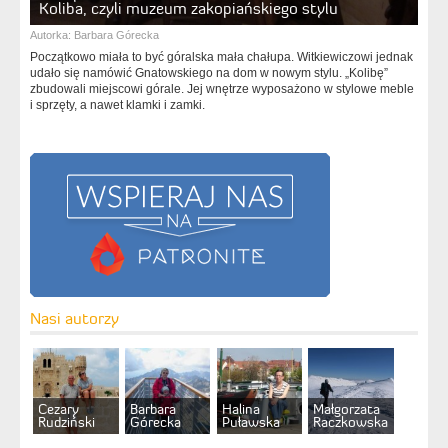
Koliba, czyli muzeum zakopiańskiego stylu
Autorka:
Barbara Górecka
Początkowo miała to być góralska mała chałupa. Witkiewiczowi jednak
udało się namówić Gnatowskiego na dom w nowym stylu. „Kolibę”
zbudowali miejscowi górale. Jej wnętrze wyposażono w stylowe meble
i sprzęty, a nawet klamki i zamki.
Nasi autorzy
Cezary
Barbara
Halina
Małgorzata
Rudziński
Górecka
Puławska
Raczkowska