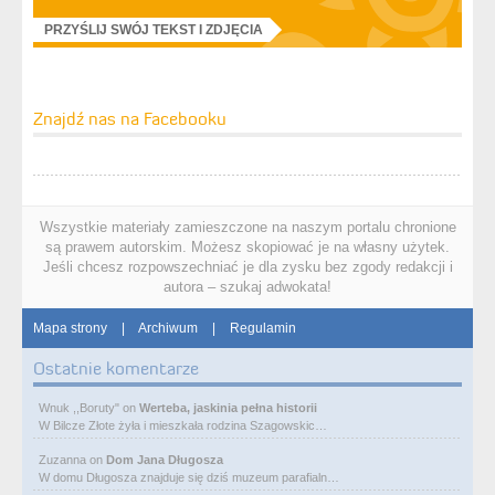
PRZYŚLIJ SWÓJ TEKST I ZDJĘCIA
Znajdź nas na Facebooku
Wszystkie materiały zamieszczone na naszym portalu chronione
są prawem autorskim. Możesz skopiować je na własny użytek.
Jeśli chcesz rozpowszechniać je dla zysku bez zgody redakcji i
autora – szukaj adwokata!
Mapa strony
|
Archiwum
|
Regulamin
Ostatnie komentarze
Wnuk ,,Boruty"
on
Werteba, jaskinia pełna historii
W Bilcze Złote żyła i mieszkała rodzina Szagowskic…
Zuzanna
on
Dom Jana Długosza
W domu Długosza znajduje się dziś muzeum parafialn…