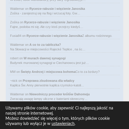
Waldemar
on
Rycerze-rabusie i więzienie Janosika
Zośka - zarejestruj się na flog i wrzucaj foty. Gw…
Zośka
on
Rycerze-rabusie i więzienie Janosika
Fajne, podoba mi się. Ale czy ktoś przejrzy kiedyś…
Fusia84
on
Rycerze-rabusie i więzienie Janosika
Z albumu rodzinnego.
Waldemar
on
A co to za tabliczka?
Na Słowacji w miejscowości Rajecké Teplice , na śc…
robert
on
W murach dawnej synagogi
Budynek murowanej synagogi w Ciechanowcu jest już…
MW
on
Święty Andrzej i miejscowa bohema
Co to za bzdury?
~nick
on
Przeprawa zbudowana dla władcy
Kaplica Św. Anny pierwotnie kaplica rzymsko-katoli…
Waldemar
on
Niewolniczy proceder królów Dahomeju
Zwracają uwagę lampy uliczne z bateriami słoneczny…
Waldemar
on
Adam Asnyk. Poeta z mojego miasta
Używamy plików cookie, aby zapewnić Ci najlepszą jakość na
CIEKAWOSTKA że pod banderą Malty pływa statek m/v…
naszej stronie internetowej.
Możesz dowiedzieć się więcej o tym, których plików cookie
Waldemar
on
Historia na Wawelskim Wzgórzu
używamy lub wyłącz je w
ustawieniach
.
Michał Bogoria Skotnicki (1775–1808). Portret Mich…