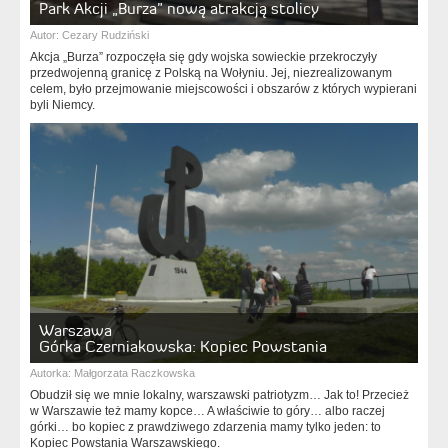
Park Akcji „Burza” nową atrakcją stolicy
Autor:
Cezary Rudziński
Akcja „Burza” rozpoczęła się gdy wojska sowieckie przekroczyły
przedwojenną granicę z Polską na Wołyniu. Jej, niezrealizowanym
celem, było przejmowanie miejscowości i obszarów z których wypierani
byli Niemcy.
Warszawa
Górka Czerniakowska: Kopiec Powstania
Autorka:
Małgorzata Raczkowska
Obudził się we mnie lokalny, warszawski patriotyzm… Jak to! Przecież
w Warszawie też mamy kopce… A właściwie to góry… albo raczej
górki… bo kopiec z prawdziwego zdarzenia mamy tylko jeden: to
Kopiec Powstania Warszawskiego.