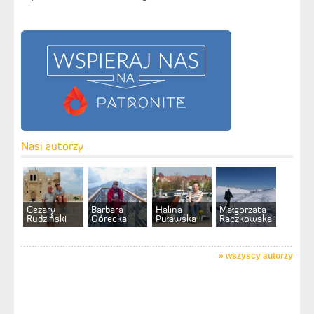
Nasi autorzy
Cezary
Barbara
Halina
Małgorzata
Rudziński
Górecka
Puławska
Raczkowska
»
wszyscy autorzy