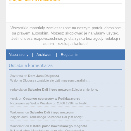
Wszystkie materiały zamieszczone na naszym portalu chronione
są prawem autorskim. Możesz skopiować je na własny użytek.
Jeśli chcesz rozpowszechniać je dla zysku bez zgody redakcji i
autora – szukaj adwokata!
Mapa strony
|
Archiwum
|
Regulamin
Ostatnie komentarze
Zuzanna
on
Dom Jana Długosza
W domu Długosza znajduje się dziś muzeum parafialn…
redakcja
on
Salvador Dali i jego muzeum
Zdjęcia zmienione.
~nick
on
Opactwo cystersów w Podklasztorzu
Nazywam się Wełpa Wiesław ur. 23 06 1936r na Podkl…
Waldemar
on
Salvador Dali i jego muzeum
Zdjęcie domu rodzinnego Salvadora Dali jest obcięt…
Waldemar
on
Ostatni pałac bawełnianego magnata
W Łodzi, obok Manufaktury, przy ulicy Ogrodowej je…