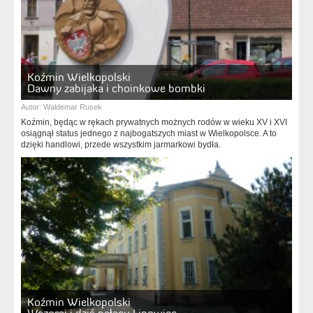
Koźmin Wielkopolski
Dawny zabijaka i choinkowe bombki
Autor:
Waldemar Rusek
Koźmin, będąc w rękach prywatnych możnych rodów w wieku XV i XVI
osiągnął status jednego z najbogatszych miast w Wielkopolsce. A to
dzięki handlowi, przede wszystkim jarmarkowi bydła.
Koźmin Wielkopolski