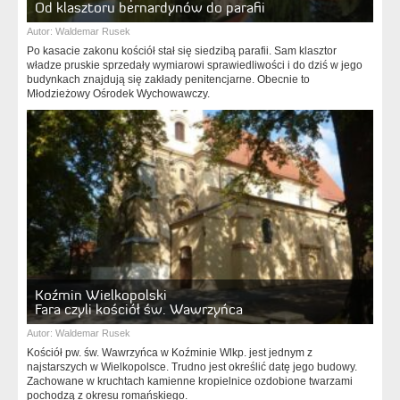
Od klasztoru bernardynów do parafii
Autor:
Waldemar Rusek
Po kasacie zakonu kościół stał się siedzibą parafii. Sam klasztor
władze pruskie sprzedały wymiarowi sprawiedliwości i do dziś w jego
budynkach znajdują się zakłady penitencjarne. Obecnie to
Młodzieżowy Ośrodek Wychowawczy.
Koźmin Wielkopolski
Fara czyli kościół św. Wawrzyńca
Autor:
Waldemar Rusek
Kościół pw. św. Wawrzyńca w Koźminie Wlkp. jest jednym z
najstarszych w Wielkopolsce. Trudno jest określić datę jego budowy.
Zachowane w kruchtach kamienne kropielnice ozdobione twarzami
pochodzą z okresu romańskiego.