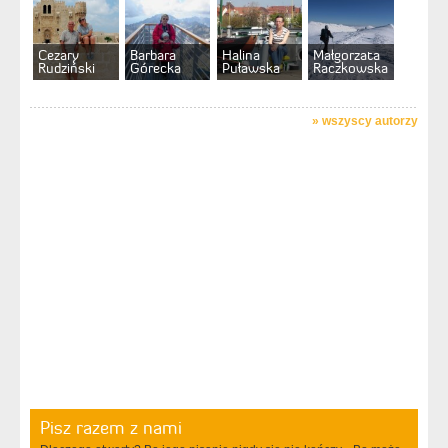
Cezary
Barbara
Halina
Małgorzata
Rudziński
Górecka
Puławska
Raczkowska
»
wszyscy autorzy
Pisz razem z nami