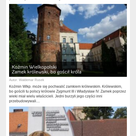
Koźmin Wielkopolski
Zamek królewski, bo gościł króla
Autor:
Waldemar Rusek
Koźmin Wlkp. może się pochwalić zamkiem królewskim. Królewskim,
bo gościli tu polscy królowie Zygmunt III i Władysław IV. Zamek poprzez
wieki miał wielu właścicieli. Jedni burzyli jego części inni
przebudowywali....