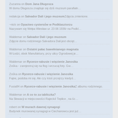
Zuzanna
on
Dom Jana Długosza
W domu Długosza znajduje się dziś muzeum parafialn…
redakcja
on
Salvador Dali i jego muzeum
Zdjęcia zmienione.
~nick
on
Opactwo cystersów w Podklasztorzu
Nazywam się Wełpa Wiesław ur. 23 06 1936r na Podkl…
Waldemar
on
Salvador Dali i jego muzeum
Zdjęcie domu rodzinnego Salvadora Dali jest obcięt…
Waldemar
on
Ostatni pałac bawełnianego magnata
W Łodzi, obok Manufaktury, przy ulicy Ogrodowej je…
Waldemar
on
Rycerze-rabusie i więzienie Janosika
Zośka - zarejestruj się na flog i wrzucaj foty. Gw…
Zośka
on
Rycerze-rabusie i więzienie Janosika
Fajne, podoba mi się. Ale czy ktoś przejrzy kiedyś…
Fusia84
on
Rycerze-rabusie i więzienie Janosika
Z albumu rodzinnego.
Waldemar
on
A co to za tabliczka?
Na Słowacji w miejscowości Rajecké Teplice , na śc…
robert
on
W murach dawnej synagogi
Budynek murowanej synagogi w Ciechanowcu jest już…