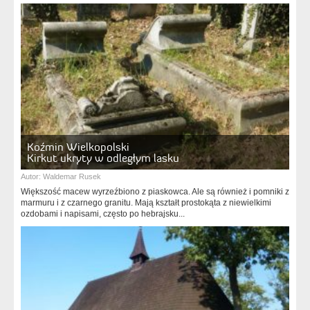
Koźmin Wielkopolski
Kirkut ukryty w odległym lasku
Autor:
Waldemar Rusek
Większość macew wyrzeźbiono z piaskowca. Ale są również i pomniki z
marmuru i z czarnego granitu. Mają kształt prostokąta z niewielkimi
ozdobami i napisami, często po hebrajsku...