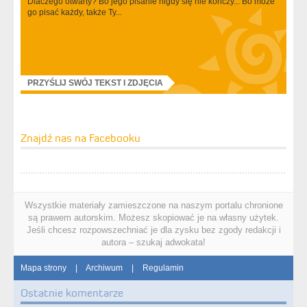
Dlaczego otwarty? Bo jego pisanie nigdy się nie kończy... Bo może
go pisać każdy, także Ty...
PRZYŚLIJ SWÓJ TEKST I ZDJĘCIA
Znajdź nas na Facebooku
Wszystkie materiały zamieszczone na naszym portalu chronione
są prawem autorskim. Możesz skopiować je na własny użytek.
Jeśli chcesz rozpowszechniać je dla zysku bez zgody redakcji i
autora – szukaj adwokata!
Mapa strony
|
Archiwum
|
Regulamin
Ostatnie komentarze