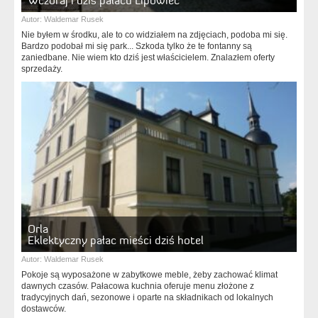
Wczoraj i dziś pałacu Lipowiec
Autor:
Waldemar Rusek
Nie byłem w środku, ale to co widziałem na zdjęciach, podoba mi się.
Bardzo podobał mi się park... Szkoda tylko że te fontanny są
zaniedbane. Nie wiem kto dziś jest właścicielem. Znalazłem oferty
sprzedaży.
Orla
Eklektyczny pałac mieści dziś hotel
Autor:
Waldemar Rusek
Pokoje są wyposażone w zabytkowe meble, żeby zachować klimat
dawnych czasów. Pałacowa kuchnia oferuje menu złożone z
tradycyjnych dań, sezonowe i oparte na składnikach od lokalnych
dostawców.