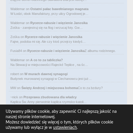
Waldemar
on
Ostatni pałac bawełnianego magnata
W Łodzi, obok Manufaktury, przy ulicy Ogrodowej je…
Waldemar
on
Rycerze-rabusie i więzienie Janosika
Zośka - zarejestruj się na flog i wrzucaj foty. Gw…
Zośka
on
Rycerze-rabusie i więzienie Janosika
Fajne, podoba mi się. Ale czy ktoś przejrzy kiedyś…
Fusia84
on
Rycerze-rabusie i więzienie Janosika
Z albumu rodzinnego.
Waldemar
on
A co to za tabliczka?
Na Słowacji w miejscowości Rajecké Teplice , na śc…
robert
on
W murach dawnej synagogi
Budynek murowanej synagogi w Ciechanowcu jest już…
MW
on
Święty Andrzej i miejscowa bohema
Co to za bzdury?
~nick
on
Przeprawa zbudowana dla władcy
Kaplica Św. Anny pierwotnie kaplica rzymsko-katoli…
Waldemar
on
Niewolniczy proceder królów Dahomeju
Używamy plików cookie, aby zapewnić Ci najlepszą jakość na
Zwracają uwagę lampy uliczne z bateriami słoneczny…
naszej stronie internetowej.
Możesz dowiedzieć się więcej o tym, których plików cookie
Waldemar
on
Adam Asnyk. Poeta z mojego miasta
używamy lub wyłącz je w
ustawieniach
.
CIEKAWOSTKA że pod banderą Malty pływa statek m/v…