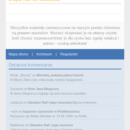
Wszystkie materiały zamieszczone na naszym portalu chronione
są prawem autorskim. Możesz skopiować je na własny użytek.
Jeśli chcesz rozpowszechniać je dla zysku bez zgody redakcji i
autora – szukaj adwokata!
Mapa strony
|
Archiwum
|
Regulamin
Ostatnie komentarze
Wnuk ,,Boruty"
on
Werteba, jaskinia pełna historii
W Bilcze Złote żyła i mieszkała rodzina Szagowskic…
Zuzanna
on
Dom Jana Długosza
W domu Długosza znajduje się dziś muzeum parafialn…
redakcja
on
Salvador Dali i jego muzeum
Zdjęcia zmienione.
~nick
on
Opactwo cystersów w Podklasztorzu
Nazywam się Wełpa Wiesław ur. 23 06 1936r na Podkl…
Waldemar
on
Salvador Dali i jego muzeum
Zdjęcie domu rodzinnego Salvadora Dali jest obcięt…