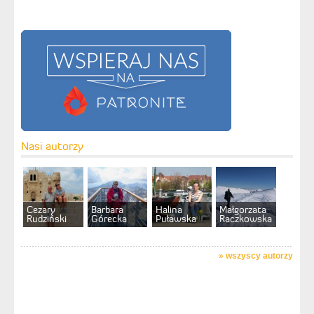
Nasi autorzy
Cezary
Barbara
Halina
Małgorzata
Rudziński
Górecka
Puławska
Raczkowska
»
wszyscy autorzy