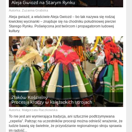
Aleja Gwiozd na Starym Rynku
Autorka:
Zuzanna Grabska
Aleja gwiazd, a właściwie Aleja Gwiozd – bo tak nazywa się rodzaj
łowickiej wycinanki – znajduje się na chodniku południowej pierzei
Starego Rynku. Poświęcona jest twórcom i propagatorom ludowej
kultury.
Złaków Kościelny
Procesja kroczy w księżackich strojach
Autorka:
Małgorzata Raczkowska
To nie jest ani wymierająca tradycja, ani sztucznie podtrzymywana
„cepelia”. Patrząc na uczestników procesji można odnieść wrażenie, że
ludzie bawią się świetnie, że przyodzianie regionalnego stroju sprawia
im radość...